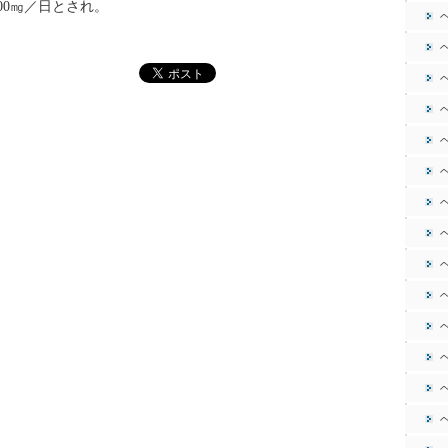
00㎎／日とされ。