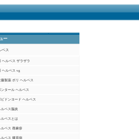
ュー
ルペス
唇 ヘルペス ザラザラ
唇 ヘルペス vg
佐藤製薬 ポリ ヘルペス
ポンタール ヘルペス
ポビドンヨード ヘルペス
ヘルペス脳炎
ヘルペスとは
ヘルペス 蕁麻疹
ヘルペス 膠原病