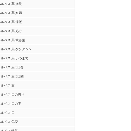
ヘルペス 薬 病院
ヘルペス 薬 妊婦
ヘルペス 薬 通販
ヘルペス 薬 処方
ヘルペス 薬 飲み薬
ヘルペス 薬 ゲンタシン
ヘルペス 薬 いつまで
ヘルペス 薬 5日分
ヘルペス 薬 5日間
ヘルペス 薬
ヘルペス 目の周り
ヘルペス 目の下
ヘルペス 目
ヘルペス 免疫
ヘルペス 眠気