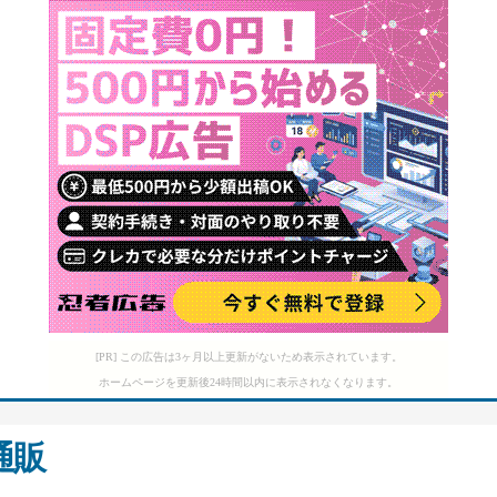
[PR] この広告は3ヶ月以上更新がないため表示されています。
ホームページを更新後24時間以内に表示されなくなります。
通販