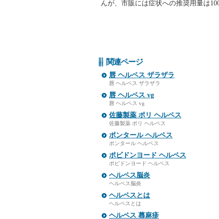
んが、市販には症状への推奨用量は10
関連ページ
唇 ヘルペス ザラザラ
唇 ヘルペス ザラザラ
唇 ヘルペス vg
唇 ヘルペス vg
佐藤製薬 ポリ ヘルペス
佐藤製薬 ポリ ヘルペス
ポンタール ヘルペス
ポンタール ヘルペス
ポビドンヨード ヘルペス
ポビドンヨード ヘルペス
ヘルペス脳炎
ヘルペス脳炎
ヘルペスとは
ヘルペスとは
ヘルペス 蕁麻疹