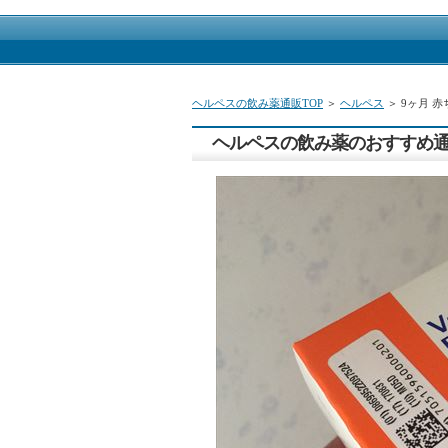
ヘルペスの飲み薬通販TOP
＞
ヘルペス
＞ 9ヶ月 
ヘルペスの飲み薬のおすすめ