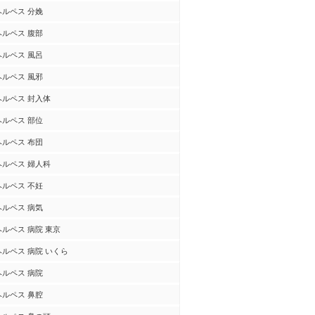
ヘルペス 分娩
ヘルペス 腹部
ヘルペス 風呂
ヘルペス 風邪
ヘルペス 封入体
ヘルペス 部位
ヘルペス 布団
ヘルペス 婦人科
ヘルペス 不妊
ヘルペス 病気
ヘルペス 病院 東京
ヘルペス 病院 いくら
ヘルペス 病院
ヘルペス 鼻腔