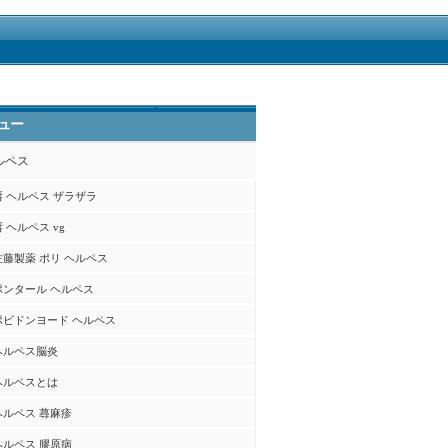
ュー
ルペス
唇 ヘルペス ザラザラ
唇 ヘルペス vg
佐藤製薬 ポリ ヘルペス
ポンタール ヘルペス
ポビドンヨード ヘルペス
ヘルペス脳炎
ヘルペスとは
ヘルペス 蕁麻疹
ヘルペス 膠原病