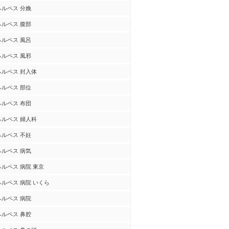
ヘルペス 分娩
ヘルペス 腹部
ヘルペス 風呂
ヘルペス 風邪
ヘルペス 封入体
ヘルペス 部位
ヘルペス 布団
ヘルペス 婦人科
ヘルペス 不妊
ヘルペス 病気
ヘルペス 病院 東京
ヘルペス 病院 いくら
ヘルペス 病院
ヘルペス 鼻腔