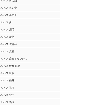
ヘルペス 鼻の頭
ヘルペス 鼻の中
ヘルペス 鼻の下
ヘルペス 鼻
ヘルペス 眉毛
ヘルペス 微熱
ヘルペス 皮膚科
ヘルペス 皮膚
ヘルペス 疲れてないのに
ヘルペス 疲れ 再発
ヘルペス 疲れ
ヘルペス 発熱
ヘルペス 発症
ヘルペス 背中
ヘルペス 馬油