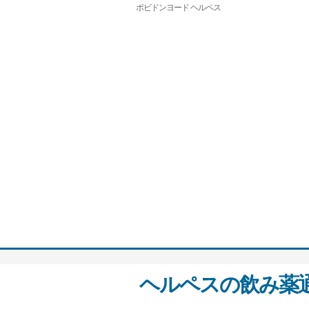
ポビドンヨード ヘルペス
ヘルペスの飲み薬