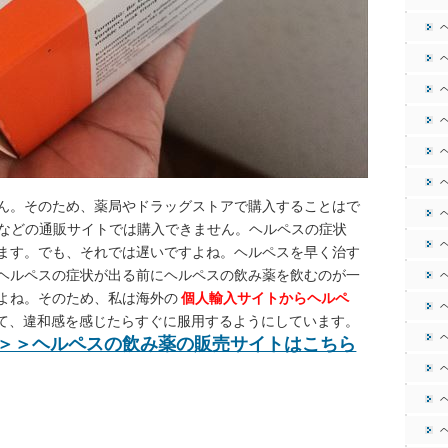
ん。そのため、薬局やドラッグストアで購入することはで
ゾン)などの通販サイトでは購入できません。ヘルペスの症状
ます。でも、それでは遅いですよね。ヘルペスを早く治す
ヘルペスの症状が出る前にヘルペスの飲み薬を飲むのが一
よね。そのため、私は海外の
個人輸入サイトからヘルペ
て、違和感を感じたらすぐに服用するようにしています。
＞＞ヘルペスの飲み薬の販売サイトはこちら