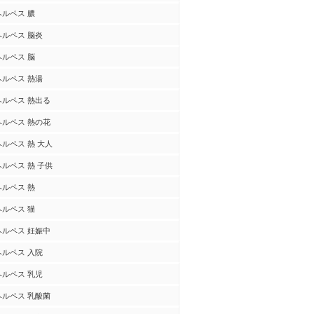
ヘルペス 膿
ヘルペス 脳炎
ヘルペス 脳
ヘルペス 熱湯
ヘルペス 熱出る
ヘルペス 熱の花
ヘルペス 熱 大人
ヘルペス 熱 子供
ヘルペス 熱
ヘルペス 猫
ヘルペス 妊娠中
ヘルペス 入院
ヘルペス 乳児
ヘルペス 乳酸菌