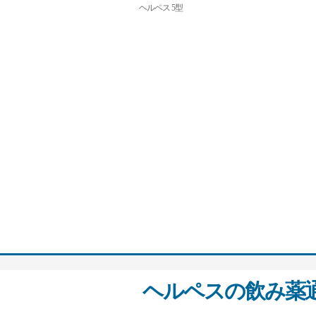
ヘルペス 5型
ヘルペスの飲み薬