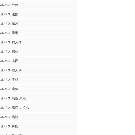
ヘルペス 分娩
ヘルペス 腹部
ヘルペス 風呂
ヘルペス 風邪
ヘルペス 封入体
ヘルペス 部位
ヘルペス 布団
ヘルペス 婦人科
ヘルペス 不妊
ヘルペス 病気
ヘルペス 病院 東京
ヘルペス 病院 いくら
ヘルペス 病院
ヘルペス 鼻腔