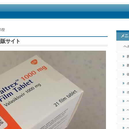
5型
メニ
通販サイト
ヘ