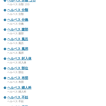
ヘルペス 分類 ゴロ
ヘルペス 分類 ゴロ
ヘルペス 分類
ヘルペス 分類
ヘルペス 分娩
ヘルペス 分娩
ヘルペス 腹部
ヘルペス 腹部
ヘルペス 風呂
ヘルペス 風呂
ヘルペス 風邪
ヘルペス 風邪
ヘルペス 封入体
ヘルペス 封入体
ヘルペス 部位
ヘルペス 部位
ヘルペス 布団
ヘルペス 布団
ヘルペス 婦人科
ヘルペス 婦人科
ヘルペス 不妊
ヘルペス 不妊