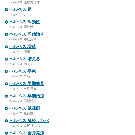
ヘルペス 速攻で治す
ヘルペス 足
ヘルペス 足
ヘルペス 即効性
ヘルペス 即効性
ヘルペス 即効治す
ヘルペス 即効治す
ヘルペス 増殖
ヘルペス 増殖
ヘルペス 増える
ヘルペス 増える
ヘルペス 早急
ヘルペス 早急
ヘルペス 早期発見
ヘルペス 早期発見
ヘルペス 早期治療
ヘルペス 早期治療
ヘルペス 鼠径部
ヘルペス 鼠径部
ヘルペス 鼠径リンパ
ヘルペス 鼠径リンパ
ヘルペス 全身発疹