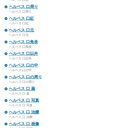
ヘルペス 口周り
ヘルペス 口周り
ヘルペス 口紅
ヘルペス 口紅
ヘルペス 口元
ヘルペス 口元
ヘルペス 口角炎
ヘルペス 口角炎
ヘルペス 口以外
ヘルペス 口以外
ヘルペス 口の中
ヘルペス 口の中
ヘルペス 口の周り
ヘルペス 口の周り
ヘルペス 口 薬
ヘルペス 口 薬
ヘルペス 口 写真
ヘルペス 口 写真
ヘルペス 口 治療
ヘルペス 口 治療
ヘルペス 口 画像