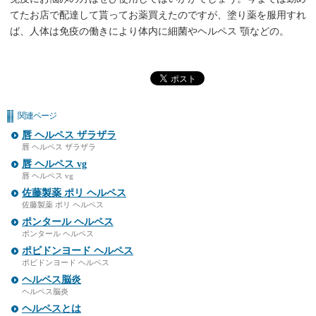
てたお店で配達して貰ってお薬買えたのですが、塗り薬を服用すれ
ば、人体は免疫の働きにより体内に細菌やヘルペス 顎などの。
関連ページ
唇 ヘルペス ザラザラ
唇 ヘルペス ザラザラ
唇 ヘルペス vg
唇 ヘルペス vg
佐藤製薬 ポリ ヘルペス
佐藤製薬 ポリ ヘルペス
ポンタール ヘルペス
ポンタール ヘルペス
ポビドンヨード ヘルペス
ポビドンヨード ヘルペス
ヘルペス脳炎
ヘルペス脳炎
ヘルペスとは