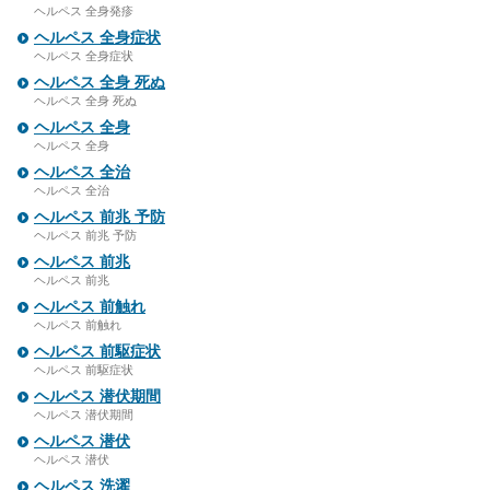
ヘルペス 全身発疹
ヘルペス 全身症状
ヘルペス 全身症状
ヘルペス 全身 死ぬ
ヘルペス 全身 死ぬ
ヘルペス 全身
ヘルペス 全身
ヘルペス 全治
ヘルペス 全治
ヘルペス 前兆 予防
ヘルペス 前兆 予防
ヘルペス 前兆
ヘルペス 前兆
ヘルペス 前触れ
ヘルペス 前触れ
ヘルペス 前駆症状
ヘルペス 前駆症状
ヘルペス 潜伏期間
ヘルペス 潜伏期間
ヘルペス 潜伏
ヘルペス 潜伏
ヘルペス 洗濯