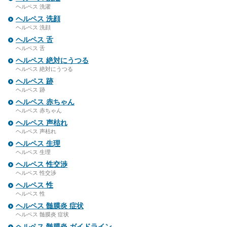
ヘルペス 洗濯
ヘルペス 洗顔
ヘルペス 洗顔
ヘルペス 舌
ヘルペス 舌
ヘルペス 絶対にうつる
ヘルペス 絶対にうつる
ヘルペス 跡
ヘルペス 跡
ヘルペス 赤ちゃん
ヘルペス 赤ちゃん
ヘルペス 声枯れ
ヘルペス 声枯れ
ヘルペス 生理
ヘルペス 生理
ヘルペス 性交渉
ヘルペス 性交渉
ヘルペス 性
ヘルペス 性
ヘルペス 髄膜炎 症状
ヘルペス 髄膜炎 症状
ヘルペス 髄膜炎 ガイドライン