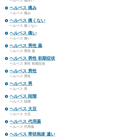
ヘルペス 痛痒い
ヘルペス 痛み
ヘルペス 痛み
ヘルペス 痛くない
ヘルペス 痛くない
ヘルペス 痛い
ヘルペス 痛い
ヘルペス 男性 薬
ヘルペス 男性 薬
ヘルペス 男性 初期症状
ヘルペス 男性 初期症状
ヘルペス 男性
ヘルペス 男性
ヘルペス 男
ヘルペス 男
ヘルペス 段階
ヘルペス 段階
ヘルペス 大豆
ヘルペス 大豆
ヘルペス 代用薬
ヘルペス 代用薬
ヘルペス 帯状疱疹 違い