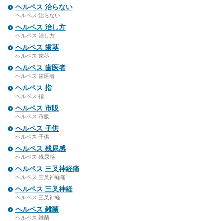
ヘルペス 治らない
ヘルペス 治らない
ヘルペス 治し方
ヘルペス 治し方
ヘルペス 歯茎
ヘルペス 歯茎
ヘルペス 歯医者
ヘルペス 歯医者
ヘルペス 指
ヘルペス 指
ヘルペス 市販
ヘルペス 市販
ヘルペス 子供
ヘルペス 子供
ヘルペス 残尿感
ヘルペス 残尿感
ヘルペス 三叉神経痛
ヘルペス 三叉神経痛
ヘルペス 三叉神経
ヘルペス 三叉神経
ヘルペス 雑菌
ヘルペス 雑菌