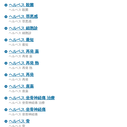
ヘルペス 殺菌
ヘルペス 殺菌
ヘルペス 罪悪感
ヘルペス 罪悪感
ヘルペス 細胞診
ヘルペス 細胞診
ヘルペス 最短
ヘルペス 最短
ヘルペス 再発 薬
ヘルペス 再発 薬
ヘルペス 再発 熱
ヘルペス 再発 熱
ヘルペス 再発
ヘルペス 再発
ヘルペス 座薬
ヘルペス 座薬
ヘルペス 坐骨神経痛 治療
ヘルペス 坐骨神経痛 治療
ヘルペス 坐骨神経痛
ヘルペス 坐骨神経痛
ヘルペス 骨
ヘルペス 骨