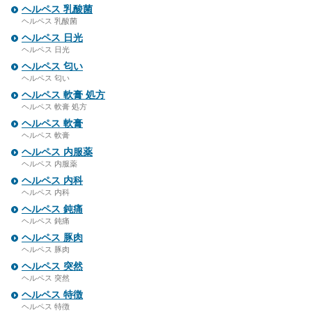
ヘルペス 乳酸菌
ヘルペス 乳酸菌
ヘルペス 日光
ヘルペス 日光
ヘルペス 匂い
ヘルペス 匂い
ヘルペス 軟膏 処方
ヘルペス 軟膏 処方
ヘルペス 軟膏
ヘルペス 軟膏
ヘルペス 内服薬
ヘルペス 内服薬
ヘルペス 内科
ヘルペス 内科
ヘルペス 鈍痛
ヘルペス 鈍痛
ヘルペス 豚肉
ヘルペス 豚肉
ヘルペス 突然
ヘルペス 突然
ヘルペス 特徴
ヘルペス 特徴