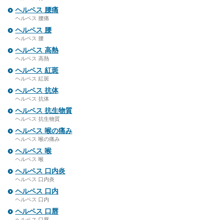
ヘルペス 腰痛
ヘルペス 腰痛
ヘルペス 腰
ヘルペス 腰
ヘルペス 高熱
ヘルペス 高熱
ヘルペス 紅斑
ヘルペス 紅斑
ヘルペス 抗体
ヘルペス 抗体
ヘルペス 抗生物質
ヘルペス 抗生物質
ヘルペス 喉の痛み
ヘルペス 喉の痛み
ヘルペス 喉
ヘルペス 喉
ヘルペス 口内炎
ヘルペス 口内炎
ヘルペス 口内
ヘルペス 口内
ヘルペス 口唇
ヘルペス 口唇