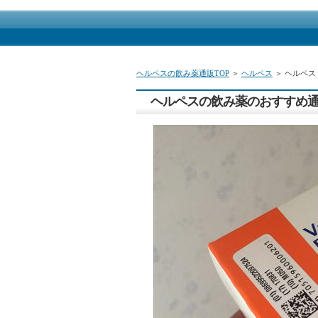
ヘルペスの飲み薬通販TOP
＞
ヘルペス
＞ ヘルペス
ヘルペスの飲み薬のおすすめ