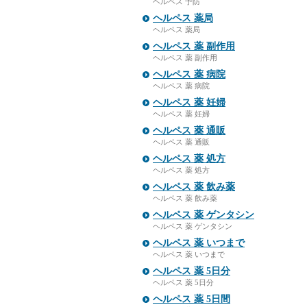
ヘルペス 予防
ヘルペス 薬局
ヘルペス 薬局
ヘルペス 薬 副作用
ヘルペス 薬 副作用
ヘルペス 薬 病院
ヘルペス 薬 病院
ヘルペス 薬 妊婦
ヘルペス 薬 妊婦
ヘルペス 薬 通販
ヘルペス 薬 通販
ヘルペス 薬 処方
ヘルペス 薬 処方
ヘルペス 薬 飲み薬
ヘルペス 薬 飲み薬
ヘルペス 薬 ゲンタシン
ヘルペス 薬 ゲンタシン
ヘルペス 薬 いつまで
ヘルペス 薬 いつまで
ヘルペス 薬 5日分
ヘルペス 薬 5日分
ヘルペス 薬 5日間