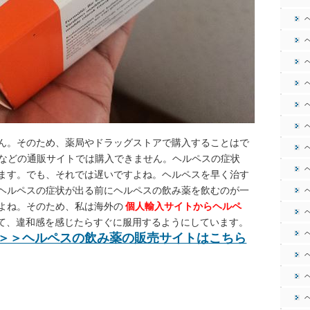
ん。そのため、薬局やドラッグストアで購入することはで
ゾン)などの通販サイトでは購入できません。ヘルペスの症状
ます。でも、それでは遅いですよね。ヘルペスを早く治す
ヘルペスの症状が出る前にヘルペスの飲み薬を飲むのが一
よね。そのため、私は海外の
個人輸入サイトからヘルペ
て、違和感を感じたらすぐに服用するようにしています。
＞＞ヘルペスの飲み薬の販売サイトはこちら