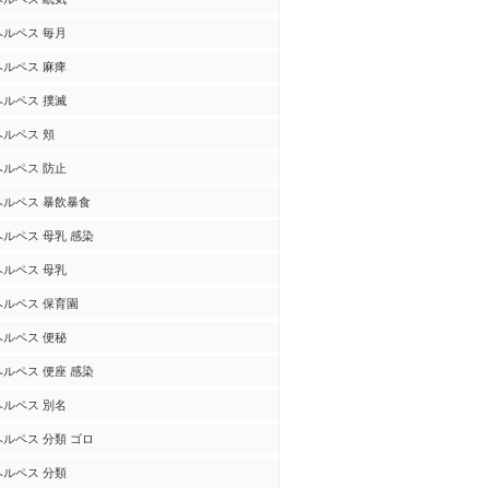
ヘルペス 毎月
ヘルペス 麻痺
ヘルペス 撲滅
ヘルペス 頬
ヘルペス 防止
ヘルペス 暴飲暴食
ヘルペス 母乳 感染
ヘルペス 母乳
ヘルペス 保育園
ヘルペス 便秘
ヘルペス 便座 感染
ヘルペス 別名
ヘルペス 分類 ゴロ
ヘルペス 分類