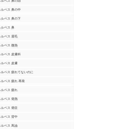
ヘルペス 鼻の頭
ヘルペス 鼻の中
ヘルペス 鼻の下
ヘルペス 鼻
ヘルペス 眉毛
ヘルペス 微熱
ヘルペス 皮膚科
ヘルペス 皮膚
ヘルペス 疲れてないのに
ヘルペス 疲れ 再発
ヘルペス 疲れ
ヘルペス 発熱
ヘルペス 発症
ヘルペス 背中
ヘルペス 馬油