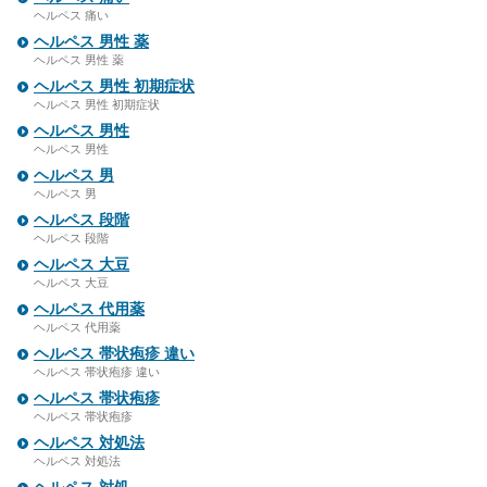
ヘルペス 痛い
ヘルペス 男性 薬
ヘルペス 男性 薬
ヘルペス 男性 初期症状
ヘルペス 男性 初期症状
ヘルペス 男性
ヘルペス 男性
ヘルペス 男
ヘルペス 男
ヘルペス 段階
ヘルペス 段階
ヘルペス 大豆
ヘルペス 大豆
ヘルペス 代用薬
ヘルペス 代用薬
ヘルペス 帯状疱疹 違い
ヘルペス 帯状疱疹 違い
ヘルペス 帯状疱疹
ヘルペス 帯状疱疹
ヘルペス 対処法
ヘルペス 対処法