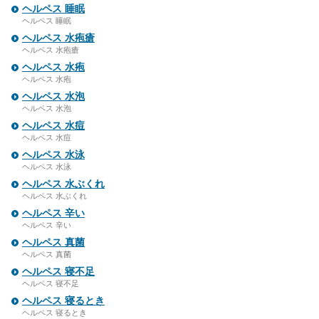
ヘルペス 睡眠
ヘルペス 睡眠
ヘルペス 水疱瘡
ヘルペス 水疱瘡
ヘルペス 水疱
ヘルペス 水疱
ヘルペス 水泡
ヘルペス 水泡
ヘルペス 水痘
ヘルペス 水痘
ヘルペス 水泳
ヘルペス 水泳
ヘルペス 水ぶくれ
ヘルペス 水ぶくれ
ヘルペス 辛い
ヘルペス 辛い
ヘルペス 真菌
ヘルペス 真菌
ヘルペス 寝不足
ヘルペス 寝不足
ヘルペス 寝るとき
ヘルペス 寝るとき