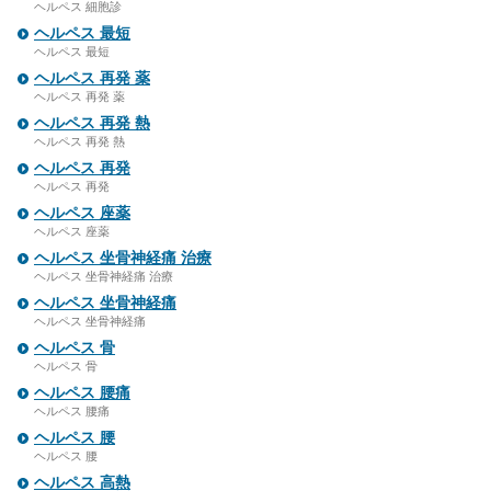
ヘルペス 細胞診
ヘルペス 最短
ヘルペス 最短
ヘルペス 再発 薬
ヘルペス 再発 薬
ヘルペス 再発 熱
ヘルペス 再発 熱
ヘルペス 再発
ヘルペス 再発
ヘルペス 座薬
ヘルペス 座薬
ヘルペス 坐骨神経痛 治療
ヘルペス 坐骨神経痛 治療
ヘルペス 坐骨神経痛
ヘルペス 坐骨神経痛
ヘルペス 骨
ヘルペス 骨
ヘルペス 腰痛
ヘルペス 腰痛
ヘルペス 腰
ヘルペス 腰
ヘルペス 高熱