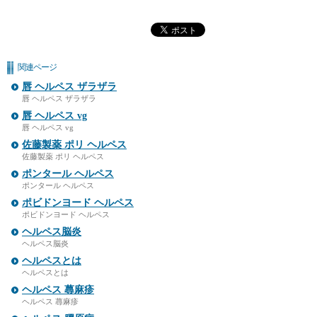
関連ページ
唇 ヘルペス ザラザラ
唇 ヘルペス ザラザラ
唇 ヘルペス vg
唇 ヘルペス vg
佐藤製薬 ポリ ヘルペス
佐藤製薬 ポリ ヘルペス
ポンタール ヘルペス
ポンタール ヘルペス
ポビドンヨード ヘルペス
ポビドンヨード ヘルペス
ヘルペス脳炎
ヘルペス脳炎
ヘルペスとは
ヘルペスとは
ヘルペス 蕁麻疹
ヘルペス 蕁麻疹