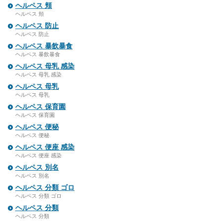
ヘルペス 頬
ヘルペス 頬
ヘルペス 防止
ヘルペス 防止
ヘルペス 暴飲暴食
ヘルペス 暴飲暴食
ヘルペス 母乳 感染
ヘルペス 母乳 感染
ヘルペス 母乳
ヘルペス 母乳
ヘルペス 保育園
ヘルペス 保育園
ヘルペス 便秘
ヘルペス 便秘
ヘルペス 便座 感染
ヘルペス 便座 感染
ヘルペス 別名
ヘルペス 別名
ヘルペス 分類 ゴロ
ヘルペス 分類 ゴロ
ヘルペス 分類
ヘルペス 分類