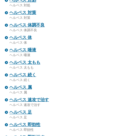
ヘルペス 対処
ヘルペス 対処
ヘルペス 対策
ヘルペス 対策
ヘルペス 体調不良
ヘルペス 体調不良
ヘルペス 体
ヘルペス 体
ヘルペス 唾液
ヘルペス 唾液
ヘルペス 太もも
ヘルペス 太もも
ヘルペス 続く
ヘルペス 続く
ヘルペス 属
ヘルペス 属
ヘルペス 速攻で治す
ヘルペス 速攻で治す
ヘルペス 足
ヘルペス 足
ヘルペス 即効性
ヘルペス 即効性