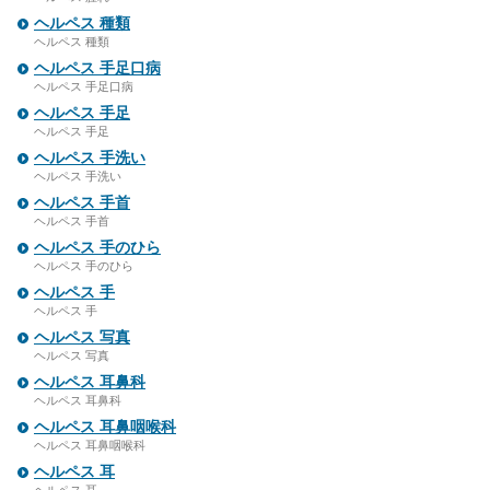
ヘルペス 種類
ヘルペス 種類
ヘルペス 手足口病
ヘルペス 手足口病
ヘルペス 手足
ヘルペス 手足
ヘルペス 手洗い
ヘルペス 手洗い
ヘルペス 手首
ヘルペス 手首
ヘルペス 手のひら
ヘルペス 手のひら
ヘルペス 手
ヘルペス 手
ヘルペス 写真
ヘルペス 写真
ヘルペス 耳鼻科
ヘルペス 耳鼻科
ヘルペス 耳鼻咽喉科
ヘルペス 耳鼻咽喉科
ヘルペス 耳