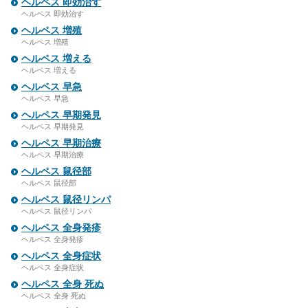
ヘルペス 即効治す
ヘルペス 即効治す
ヘルペス 増殖
ヘルペス 増殖
ヘルペス 増える
ヘルペス 増える
ヘルペス 早急
ヘルペス 早急
ヘルペス 早期発見
ヘルペス 早期発見
ヘルペス 早期治療
ヘルペス 早期治療
ヘルペス 鼠径部
ヘルペス 鼠径部
ヘルペス 鼠径リンパ
ヘルペス 鼠径リンパ
ヘルペス 全身発疹
ヘルペス 全身発疹
ヘルペス 全身症状
ヘルペス 全身症状
ヘルペス 全身 死ぬ
ヘルペス 全身 死ぬ