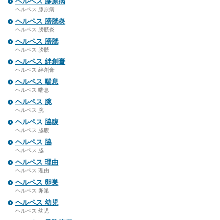
ヘルペス 膠原病
ヘルペス 膠原病
ヘルペス 膀胱炎
ヘルペス 膀胱炎
ヘルペス 膀胱
ヘルペス 膀胱
ヘルペス 絆創膏
ヘルペス 絆創膏
ヘルペス 喘息
ヘルペス 喘息
ヘルペス 腕
ヘルペス 腕
ヘルペス 脇腹
ヘルペス 脇腹
ヘルペス 脇
ヘルペス 脇
ヘルペス 理由
ヘルペス 理由
ヘルペス 卵巣
ヘルペス 卵巣
ヘルペス 幼児
ヘルペス 幼児