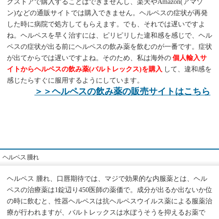
グストアで購入することはできませんし、楽天やAmazon(アマゾ
ン)などの通販サイトでは購入できません。ヘルペスの症状が再発
した時に病院で処方してもらえます。でも、それでは遅いですよ
ね。ヘルペスを早く治すには、ピリピリした違和感を感じで、ヘル
ペスの症状が出る前にヘルペスの飲み薬を飲むのが一番です。症状
が出てからでは遅いですよね。そのため、私は海外の
個人輸入サ
イトからヘルペスの飲み薬(バルトレックス)を購入
して、違和感を
感じたらすぐに服用するようにしています。
＞＞ヘルペスの飲み薬の販売サイトはこちら
ヘルペス 腫れ
ヘルペス 腫れ、口唇期待では、マジで効果的な内服薬とは、ヘル
ペスの治療薬は1錠辺り450医師の薬価で。成分が出るか出ないか位
の時に飲むと、性器ヘルペスは抗ヘルペスウイルス薬による服薬治
療が行われますが、バルトレックスは水ぼうそうを抑えるお薬で