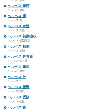
ヘルペス 傷跡
ヘルペス 傷跡
ヘルペス 傷
ヘルペス 傷
ヘルペス 女性
ヘルペス 女性
ヘルペス 初期症状
ヘルペス 初期症状
ヘルペス 初期
ヘルペス 初期
ヘルペス 処方薬
ヘルペス 処方薬
ヘルペス 重症
ヘルペス 重症
ヘルペス 汁
ヘルペス 汁
ヘルペス 授乳
ヘルペス 授乳
ヘルペス 受診
ヘルペス 受診
ヘルペス 首