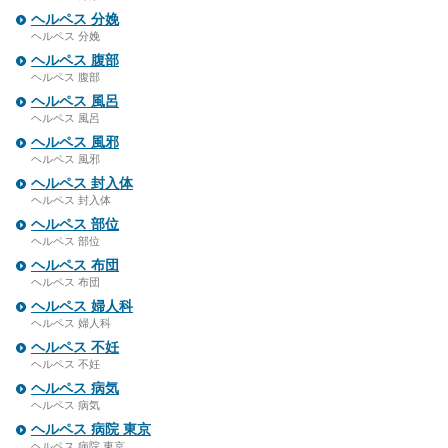
ヘルペス 分娩
ヘルペス 分娩
ヘルペス 腹部
ヘルペス 腹部
ヘルペス 風呂
ヘルペス 風呂
ヘルペス 風邪
ヘルペス 風邪
ヘルペス 封入体
ヘルペス 封入体
ヘルペス 部位
ヘルペス 部位
ヘルペス 布団
ヘルペス 布団
ヘルペス 婦人科
ヘルペス 婦人科
ヘルペス 不妊
ヘルペス 不妊
ヘルペス 病気
ヘルペス 病気
ヘルペス 病院 東京
ヘルペス 病院 東京