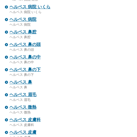
ヘルペス 病院 いくら
ヘルペス 病院 いくら
ヘルペス 病院
ヘルペス 病院
ヘルペス 鼻腔
ヘルペス 鼻腔
ヘルペス 鼻の頭
ヘルペス 鼻の頭
ヘルペス 鼻の中
ヘルペス 鼻の中
ヘルペス 鼻の下
ヘルペス 鼻の下
ヘルペス 鼻
ヘルペス 鼻
ヘルペス 眉毛
ヘルペス 眉毛
ヘルペス 微熱
ヘルペス 微熱
ヘルペス 皮膚科
ヘルペス 皮膚科
ヘルペス 皮膚