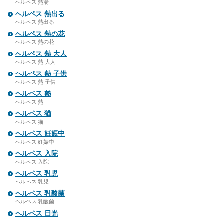
ヘルペス 熱湯
ヘルペス 熱出る
ヘルペス 熱出る
ヘルペス 熱の花
ヘルペス 熱の花
ヘルペス 熱 大人
ヘルペス 熱 大人
ヘルペス 熱 子供
ヘルペス 熱 子供
ヘルペス 熱
ヘルペス 熱
ヘルペス 猫
ヘルペス 猫
ヘルペス 妊娠中
ヘルペス 妊娠中
ヘルペス 入院
ヘルペス 入院
ヘルペス 乳児
ヘルペス 乳児
ヘルペス 乳酸菌
ヘルペス 乳酸菌
ヘルペス 日光