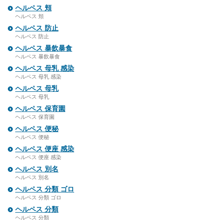
ヘルペス 頬
ヘルペス 頬
ヘルペス 防止
ヘルペス 防止
ヘルペス 暴飲暴食
ヘルペス 暴飲暴食
ヘルペス 母乳 感染
ヘルペス 母乳 感染
ヘルペス 母乳
ヘルペス 母乳
ヘルペス 保育園
ヘルペス 保育園
ヘルペス 便秘
ヘルペス 便秘
ヘルペス 便座 感染
ヘルペス 便座 感染
ヘルペス 別名
ヘルペス 別名
ヘルペス 分類 ゴロ
ヘルペス 分類 ゴロ
ヘルペス 分類
ヘルペス 分類