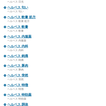
ヘルペス 日光
ヘルペス 匂い
ヘルペス 匂い
ヘルペス 軟膏 処方
ヘルペス 軟膏 処方
ヘルペス 軟膏
ヘルペス 軟膏
ヘルペス 内服薬
ヘルペス 内服薬
ヘルペス 内科
ヘルペス 内科
ヘルペス 鈍痛
ヘルペス 鈍痛
ヘルペス 豚肉
ヘルペス 豚肉
ヘルペス 突然
ヘルペス 突然
ヘルペス 特徴
ヘルペス 特徴
ヘルペス 特効薬
ヘルペス 特効薬
ヘルペス 胴体