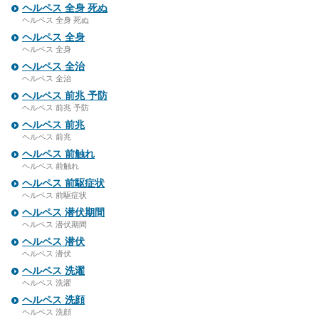
ヘルペス 全身 死ぬ
ヘルペス 全身 死ぬ
ヘルペス 全身
ヘルペス 全身
ヘルペス 全治
ヘルペス 全治
ヘルペス 前兆 予防
ヘルペス 前兆 予防
ヘルペス 前兆
ヘルペス 前兆
ヘルペス 前触れ
ヘルペス 前触れ
ヘルペス 前駆症状
ヘルペス 前駆症状
ヘルペス 潜伏期間
ヘルペス 潜伏期間
ヘルペス 潜伏
ヘルペス 潜伏
ヘルペス 洗濯
ヘルペス 洗濯
ヘルペス 洗顔
ヘルペス 洗顔