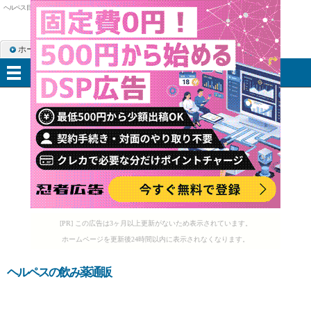
ヘルペス 目の下
ホーム
RSS購読
サイトマップ
メニュー
[PR] この広告は3ヶ月以上更新がないため表示されています。
ホームページを更新後24時間以内に表示されなくなります。
ヘルペスの飲み薬通販