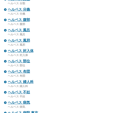
ヘルペス 分類
ヘルペス 分娩
ヘルペス 分娩
ヘルペス 腹部
ヘルペス 腹部
ヘルペス 風呂
ヘルペス 風呂
ヘルペス 風邪
ヘルペス 風邪
ヘルペス 封入体
ヘルペス 封入体
ヘルペス 部位
ヘルペス 部位
ヘルペス 布団
ヘルペス 布団
ヘルペス 婦人科
ヘルペス 婦人科
ヘルペス 不妊
ヘルペス 不妊
ヘルペス 病気
ヘルペス 病気
ヘルペス 病院 東京