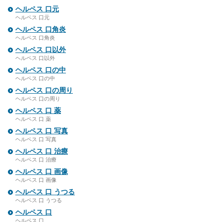
ヘルペス 口元
ヘルペス 口元
ヘルペス 口角炎
ヘルペス 口角炎
ヘルペス 口以外
ヘルペス 口以外
ヘルペス 口の中
ヘルペス 口の中
ヘルペス 口の周り
ヘルペス 口の周り
ヘルペス 口 薬
ヘルペス 口 薬
ヘルペス 口 写真
ヘルペス 口 写真
ヘルペス 口 治療
ヘルペス 口 治療
ヘルペス 口 画像
ヘルペス 口 画像
ヘルペス 口 うつる
ヘルペス 口 うつる
ヘルペス 口
ヘルペス 口