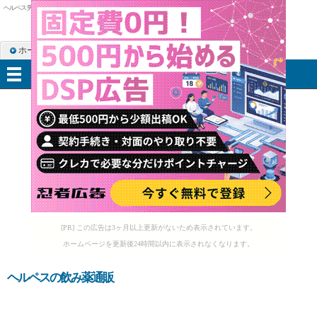
ヘルペス 男
ホーム
RSS購読
サイトマップ
メニュー
[PR] この広告は3ヶ月以上更新がないため表示されています。
ホームページを更新後24時間以内に表示されなくなります。
ヘルペスの飲み薬通販