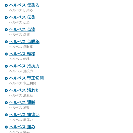
ヘルペス 伝染る
ヘルペス 伝染る
ヘルペス 伝染
ヘルペス 伝染
ヘルペス 点滴
ヘルペス 点滴
ヘルペス 点眼薬
ヘルペス 点眼薬
ヘルペス 転移
ヘルペス 転移
ヘルペス 抵抗力
ヘルペス 抵抗力
ヘルペス 帝王切開
ヘルペス 帝王切開
ヘルペス 潰れた
ヘルペス 潰れた
ヘルペス 通販
ヘルペス 通販
ヘルペス 痛痒い
ヘルペス 痛痒い
ヘルペス 痛み
ヘルペス 痛み