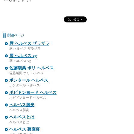
関連ページ
唇 ヘルペス ザラザラ
唇 ヘルペス ザラザラ
唇 ヘルペス vg
唇 ヘルペス vg
佐藤製薬 ポリ ヘルペス
佐藤製薬 ポリ ヘルペス
ポンタール ヘルペス
ポンタール ヘルペス
ポビドンヨード ヘルペス
ポビドンヨード ヘルペス
ヘルペス脳炎
ヘルペス脳炎
ヘルペスとは
ヘルペスとは
ヘルペス 蕁麻疹