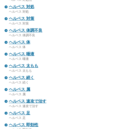
ヘルペス 対処
ヘルペス 対処
ヘルペス 対策
ヘルペス 対策
ヘルペス 体調不良
ヘルペス 体調不良
ヘルペス 体
ヘルペス 体
ヘルペス 唾液
ヘルペス 唾液
ヘルペス 太もも
ヘルペス 太もも
ヘルペス 続く
ヘルペス 続く
ヘルペス 属
ヘルペス 属
ヘルペス 速攻で治す
ヘルペス 速攻で治す
ヘルペス 足
ヘルペス 足
ヘルペス 即効性