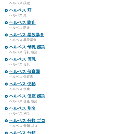
ヘルペス 撲滅
ヘルペス 頬
ヘルペス 頬
ヘルペス 防止
ヘルペス 防止
ヘルペス 暴飲暴食
ヘルペス 暴飲暴食
ヘルペス 母乳 感染
ヘルペス 母乳 感染
ヘルペス 母乳
ヘルペス 母乳
ヘルペス 保育園
ヘルペス 保育園
ヘルペス 便秘
ヘルペス 便秘
ヘルペス 便座 感染
ヘルペス 便座 感染
ヘルペス 別名
ヘルペス 別名
ヘルペス 分類 ゴロ
ヘルペス 分類 ゴロ
ヘルペス 分類