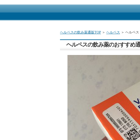
ヘルペスの飲み薬通販TOP
＞
ヘルペス
＞ ヘルペス
ヘルペスの飲み薬のおすすめ