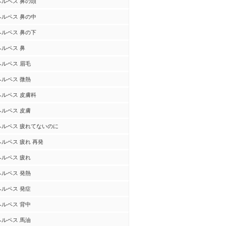
ヘルペス 鼻の頭
ヘルペス 鼻の中
ヘルペス 鼻の下
ヘルペス 鼻
ヘルペス 眉毛
ヘルペス 微熱
ヘルペス 皮膚科
ヘルペス 皮膚
ヘルペス 疲れてないのに
ヘルペス 疲れ 再発
ヘルペス 疲れ
ヘルペス 発熱
ヘルペス 発症
ヘルペス 背中
ヘルペス 馬油