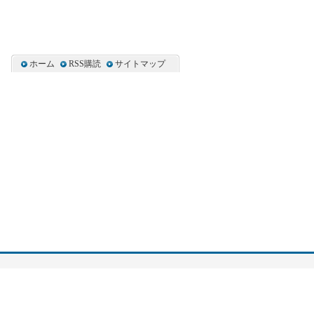
ホーム
RSS購読
サイトマップ