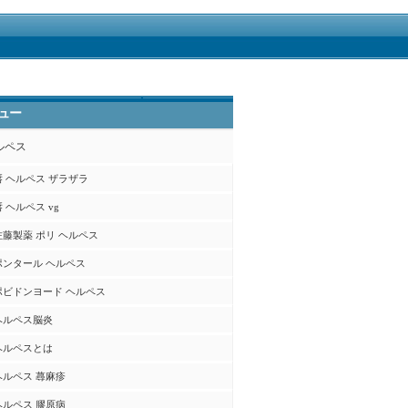
ュー
ルペス
唇 ヘルペス ザラザラ
唇 ヘルペス vg
佐藤製薬 ポリ ヘルペス
ポンタール ヘルペス
ポビドンヨード ヘルペス
ヘルペス脳炎
ヘルペスとは
ヘルペス 蕁麻疹
ヘルペス 膠原病