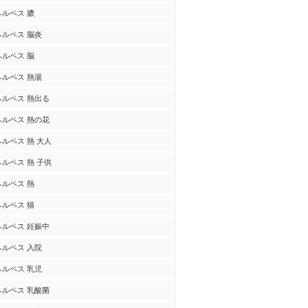
ヘルペス 膿
ヘルペス 脳炎
ヘルペス 脳
ヘルペス 熱湯
ヘルペス 熱出る
ヘルペス 熱の花
ヘルペス 熱 大人
ヘルペス 熱 子供
ヘルペス 熱
ヘルペス 猫
ヘルペス 妊娠中
ヘルペス 入院
ヘルペス 乳児
ヘルペス 乳酸菌