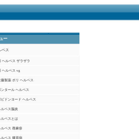
ュー
ルペス
唇 ヘルペス ザラザラ
唇 ヘルペス vg
佐藤製薬 ポリ ヘルペス
ポンタール ヘルペス
ポビドンヨード ヘルペス
ヘルペス脳炎
ヘルペスとは
ヘルペス 蕁麻疹
ヘルペス 膠原病