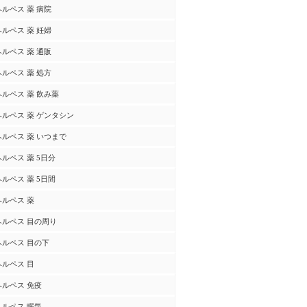
ヘルペス 薬 病院
ヘルペス 薬 妊婦
ヘルペス 薬 通販
ヘルペス 薬 処方
ヘルペス 薬 飲み薬
ヘルペス 薬 ゲンタシン
ヘルペス 薬 いつまで
ヘルペス 薬 5日分
ヘルペス 薬 5日間
ヘルペス 薬
ヘルペス 目の周り
ヘルペス 目の下
ヘルペス 目
ヘルペス 免疫
ヘルペス 眠気