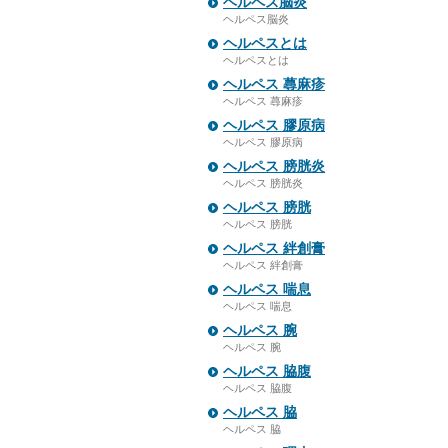
ヘルペス脳炎
ヘルペス脳炎
ヘルペスとは
ヘルペスとは
ヘルペス 蕁麻疹
ヘルペス 蕁麻疹
ヘルペス 膠原病
ヘルペス 膠原病
ヘルペス 膀胱炎
ヘルペス 膀胱炎
ヘルペス 膀胱
ヘルペス 膀胱
ヘルペス 絆創膏
ヘルペス 絆創膏
ヘルペス 喘息
ヘルペス 喘息
ヘルペス 腕
ヘルペス 腕
ヘルペス 脇腹
ヘルペス 脇腹
ヘルペス 脇
ヘルペス 脇