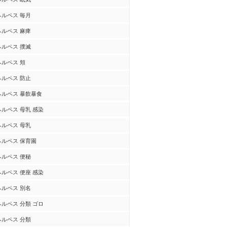
ヘルペス 毎月
ヘルペス 麻痺
ヘルペス 撲滅
ヘルペス 頬
ヘルペス 防止
ヘルペス 暴飲暴食
ヘルペス 母乳 感染
ヘルペス 母乳
ヘルペス 保育園
ヘルペス 便秘
ヘルペス 便座 感染
ヘルペス 別名
ヘルペス 分類 ゴロ
ヘルペス 分類