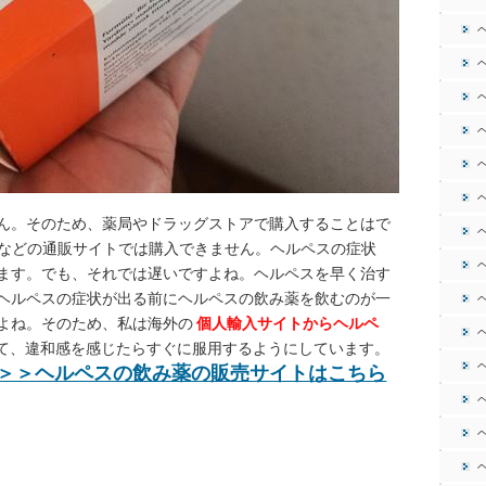
ん。そのため、薬局やドラッグストアで購入することはで
ゾン)などの通販サイトでは購入できません。ヘルペスの症状
ます。でも、それでは遅いですよね。ヘルペスを早く治す
ヘルペスの症状が出る前にヘルペスの飲み薬を飲むのが一
よね。そのため、私は海外の
個人輸入サイトからヘルペ
て、違和感を感じたらすぐに服用するようにしています。
＞＞ヘルペスの飲み薬の販売サイトはこちら