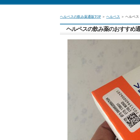
ヘルペスの飲み薬通販TOP
＞
ヘルペス
＞ ヘルペス
ヘルペスの飲み薬のおすすめ