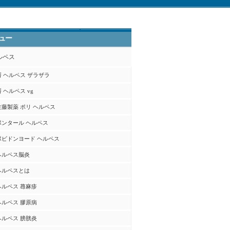
ュー
ルペス
唇 ヘルペス ザラザラ
唇 ヘルペス vg
佐藤製薬 ポリ ヘルペス
ポンタール ヘルペス
ポビドンヨード ヘルペス
ヘルペス脳炎
ヘルペスとは
ヘルペス 蕁麻疹
ヘルペス 膠原病
ヘルペス 膀胱炎