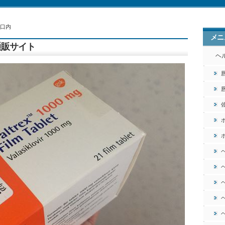
 口内
メニ
通販サイト
ヘ