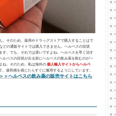
ん。そのため、薬局やドラッグストアで購入することはで
ゾン)などの通販サイトでは購入できません。ヘルペスの症状
ます。でも、それでは遅いですよね。ヘルペスを早く治す
ヘルペスの症状が出る前にヘルペスの飲み薬を飲むのが一
よね。そのため、私は海外の
個人輸入サイトからヘルペ
て、違和感を感じたらすぐに服用するようにしています。
＞＞ヘルペスの飲み薬の販売サイトはこちら