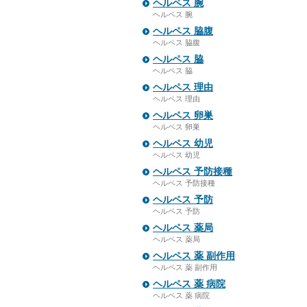
ヘルペス 腕
ヘルペス 腕
ヘルペス 脇腹
ヘルペス 脇腹
ヘルペス 脇
ヘルペス 脇
ヘルペス 理由
ヘルペス 理由
ヘルペス 卵巣
ヘルペス 卵巣
ヘルペス 幼児
ヘルペス 幼児
ヘルペス 予防接種
ヘルペス 予防接種
ヘルペス 予防
ヘルペス 予防
ヘルペス 薬局
ヘルペス 薬局
ヘルペス 薬 副作用
ヘルペス 薬 副作用
ヘルペス 薬 病院
ヘルペス 薬 病院