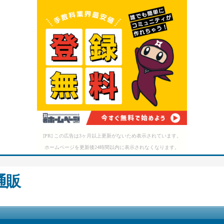
[PR] この広告は3ヶ月以上更新がないため表示されています。
ホームページを更新後24時間以内に表示されなくなります。
通販