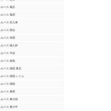
ヘルペス 風呂
ヘルペス 風邪
ヘルペス 封入体
ヘルペス 部位
ヘルペス 布団
ヘルペス 婦人科
ヘルペス 不妊
ヘルペス 病気
ヘルペス 病院 東京
ヘルペス 病院 いくら
ヘルペス 病院
ヘルペス 鼻腔
ヘルペス 鼻の頭
ヘルペス 鼻の中