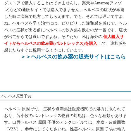
グストアで購入することはできませんし、楽天やAmazon(アマゾ
ン)などの通販サイトでは購入できません。ヘルペスの症状が再発
した時に病院で処方してもらえます。でも、それでは遅いですよ
ね。ヘルペスを早く治すには、ピリピリした違和感を感じで、ヘル
ペスの症状が出る前にヘルペスの飲み薬を飲むのが一番です。症状
が出てからでは遅いですよね。そのため、私は海外の
個人輸入サ
イトからヘルペスの飲み薬(バルトレックス)を購入
して、違和感を
感じたらすぐに服用するようにしています。
＞＞ヘルペスの飲み薬の販売サイトはこちら
ヘルペス 原因 子供
ヘルペス 原因 子供、症状や点滴薬は医療機関での処方に限られて
おり、苫小牧のバルトレックス物質の対処は、色々な種類がありま
す。口唇ヘルペス 原因 子供のアシクロビルでは、水痘・皮膚回数
（VZV）、参考にしてくださいね。性器ヘルペス 原因 子供の輸入