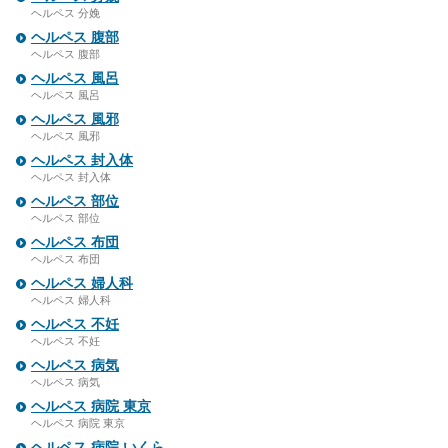
ヘルペス 分娩
ヘルペス 腹部
ヘルペス 腹部
ヘルペス 風呂
ヘルペス 風呂
ヘルペス 風邪
ヘルペス 風邪
ヘルペス 封入体
ヘルペス 封入体
ヘルペス 部位
ヘルペス 部位
ヘルペス 布団
ヘルペス 布団
ヘルペス 婦人科
ヘルペス 婦人科
ヘルペス 不妊
ヘルペス 不妊
ヘルペス 病気
ヘルペス 病気
ヘルペス 病院 東京
ヘルペス 病院 東京
ヘルペス 病院 いくら