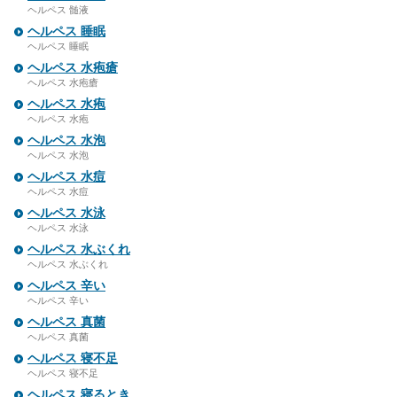
ヘルペス 髄液
ヘルペス 睡眠
ヘルペス 睡眠
ヘルペス 水疱瘡
ヘルペス 水疱瘡
ヘルペス 水疱
ヘルペス 水疱
ヘルペス 水泡
ヘルペス 水泡
ヘルペス 水痘
ヘルペス 水痘
ヘルペス 水泳
ヘルペス 水泳
ヘルペス 水ぶくれ
ヘルペス 水ぶくれ
ヘルペス 辛い
ヘルペス 辛い
ヘルペス 真菌
ヘルペス 真菌
ヘルペス 寝不足
ヘルペス 寝不足
ヘルペス 寝るとき