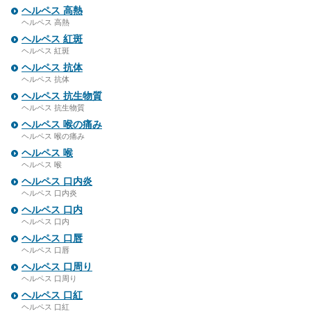
ヘルペス 高熱
ヘルペス 高熱
ヘルペス 紅斑
ヘルペス 紅斑
ヘルペス 抗体
ヘルペス 抗体
ヘルペス 抗生物質
ヘルペス 抗生物質
ヘルペス 喉の痛み
ヘルペス 喉の痛み
ヘルペス 喉
ヘルペス 喉
ヘルペス 口内炎
ヘルペス 口内炎
ヘルペス 口内
ヘルペス 口内
ヘルペス 口唇
ヘルペス 口唇
ヘルペス 口周り
ヘルペス 口周り
ヘルペス 口紅
ヘルペス 口紅