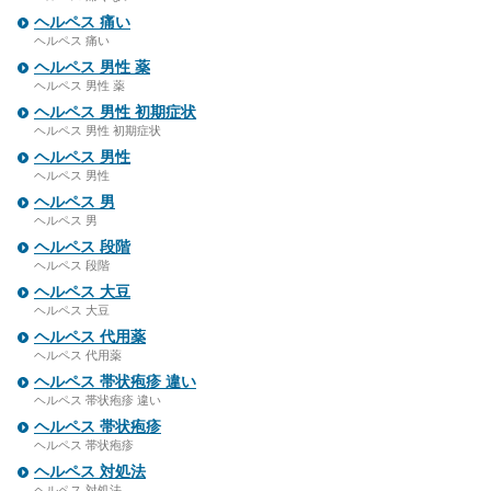
ヘルペス 痛い
ヘルペス 痛い
ヘルペス 男性 薬
ヘルペス 男性 薬
ヘルペス 男性 初期症状
ヘルペス 男性 初期症状
ヘルペス 男性
ヘルペス 男性
ヘルペス 男
ヘルペス 男
ヘルペス 段階
ヘルペス 段階
ヘルペス 大豆
ヘルペス 大豆
ヘルペス 代用薬
ヘルペス 代用薬
ヘルペス 帯状疱疹 違い
ヘルペス 帯状疱疹 違い
ヘルペス 帯状疱疹
ヘルペス 帯状疱疹
ヘルペス 対処法
ヘルペス 対処法