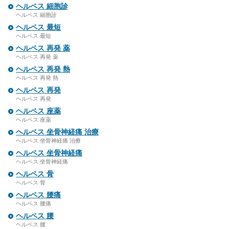
ヘルペス 細胞診
ヘルペス 細胞診
ヘルペス 最短
ヘルペス 最短
ヘルペス 再発 薬
ヘルペス 再発 薬
ヘルペス 再発 熱
ヘルペス 再発 熱
ヘルペス 再発
ヘルペス 再発
ヘルペス 座薬
ヘルペス 座薬
ヘルペス 坐骨神経痛 治療
ヘルペス 坐骨神経痛 治療
ヘルペス 坐骨神経痛
ヘルペス 坐骨神経痛
ヘルペス 骨
ヘルペス 骨
ヘルペス 腰痛
ヘルペス 腰痛
ヘルペス 腰
ヘルペス 腰