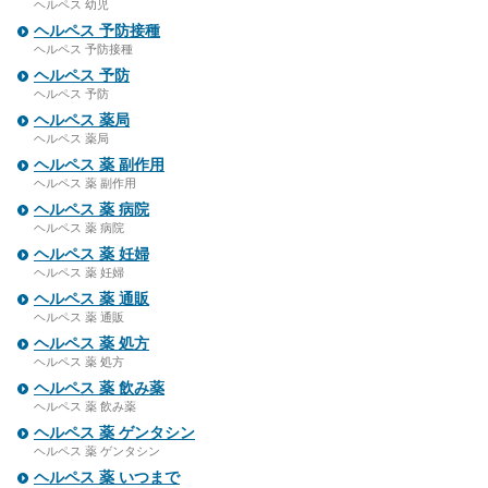
ヘルペス 幼児
ヘルペス 予防接種
ヘルペス 予防接種
ヘルペス 予防
ヘルペス 予防
ヘルペス 薬局
ヘルペス 薬局
ヘルペス 薬 副作用
ヘルペス 薬 副作用
ヘルペス 薬 病院
ヘルペス 薬 病院
ヘルペス 薬 妊婦
ヘルペス 薬 妊婦
ヘルペス 薬 通販
ヘルペス 薬 通販
ヘルペス 薬 処方
ヘルペス 薬 処方
ヘルペス 薬 飲み薬
ヘルペス 薬 飲み薬
ヘルペス 薬 ゲンタシン
ヘルペス 薬 ゲンタシン
ヘルペス 薬 いつまで