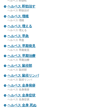
ヘルペス 即効性
ヘルペス 即効治す
ヘルペス 即効治す
ヘルペス 増殖
ヘルペス 増殖
ヘルペス 増える
ヘルペス 増える
ヘルペス 早急
ヘルペス 早急
ヘルペス 早期発見
ヘルペス 早期発見
ヘルペス 早期治療
ヘルペス 早期治療
ヘルペス 鼠径部
ヘルペス 鼠径部
ヘルペス 鼠径リンパ
ヘルペス 鼠径リンパ
ヘルペス 全身発疹
ヘルペス 全身発疹
ヘルペス 全身症状
ヘルペス 全身症状
ヘルペス 全身 死ぬ