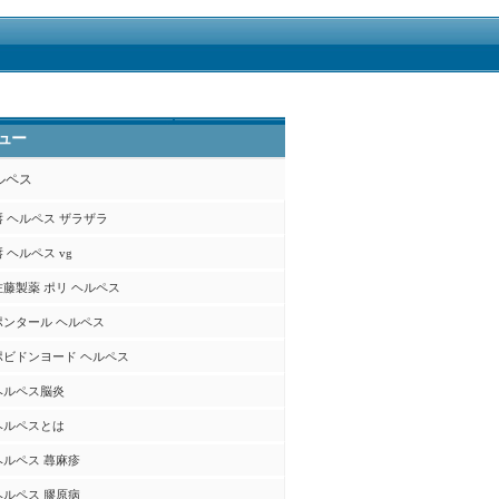
ュー
ルペス
唇 ヘルペス ザラザラ
唇 ヘルペス vg
佐藤製薬 ポリ ヘルペス
ポンタール ヘルペス
ポビドンヨード ヘルペス
ヘルペス脳炎
ヘルペスとは
ヘルペス 蕁麻疹
ヘルペス 膠原病