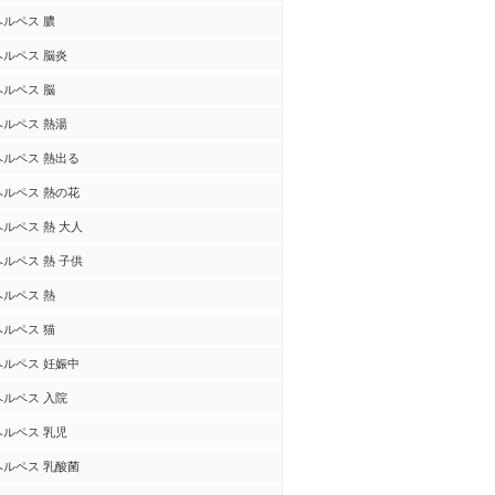
ヘルペス 膿
ヘルペス 脳炎
ヘルペス 脳
ヘルペス 熱湯
ヘルペス 熱出る
ヘルペス 熱の花
ヘルペス 熱 大人
ヘルペス 熱 子供
ヘルペス 熱
ヘルペス 猫
ヘルペス 妊娠中
ヘルペス 入院
ヘルペス 乳児
ヘルペス 乳酸菌