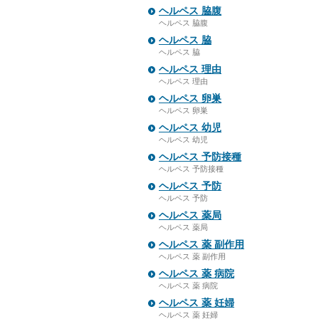
ヘルペス 脇腹
ヘルペス 脇腹
ヘルペス 脇
ヘルペス 脇
ヘルペス 理由
ヘルペス 理由
ヘルペス 卵巣
ヘルペス 卵巣
ヘルペス 幼児
ヘルペス 幼児
ヘルペス 予防接種
ヘルペス 予防接種
ヘルペス 予防
ヘルペス 予防
ヘルペス 薬局
ヘルペス 薬局
ヘルペス 薬 副作用
ヘルペス 薬 副作用
ヘルペス 薬 病院
ヘルペス 薬 病院
ヘルペス 薬 妊婦
ヘルペス 薬 妊婦