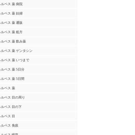
ヘルペス 薬 病院
ヘルペス 薬 妊婦
ヘルペス 薬 通販
ヘルペス 薬 処方
ヘルペス 薬 飲み薬
ヘルペス 薬 ゲンタシン
ヘルペス 薬 いつまで
ヘルペス 薬 5日分
ヘルペス 薬 5日間
ヘルペス 薬
ヘルペス 目の周り
ヘルペス 目の下
ヘルペス 目
ヘルペス 免疫
ヘルペス 眠気