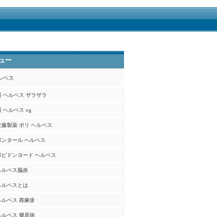
ュー
ルペス
唇 ヘルペス ザラザラ
唇 ヘルペス vg
佐藤製薬 ポリ ヘルペス
ポンタール ヘルペス
ポビドンヨード ヘルペス
ヘルペス脳炎
ヘルペスとは
ヘルペス 蕁麻疹
ヘルペス 膠原病