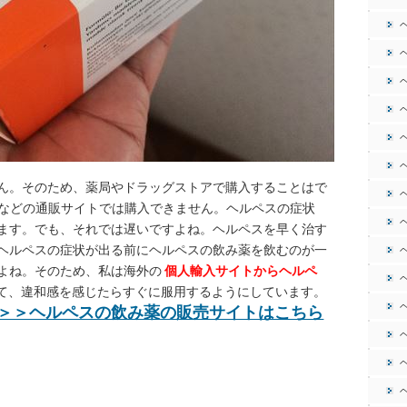
ん。そのため、薬局やドラッグストアで購入することはで
ゾン)などの通販サイトでは購入できません。ヘルペスの症状
ます。でも、それでは遅いですよね。ヘルペスを早く治す
ヘルペスの症状が出る前にヘルペスの飲み薬を飲むのが一
よね。そのため、私は海外の
個人輸入サイトからヘルペ
て、違和感を感じたらすぐに服用するようにしています。
＞＞ヘルペスの飲み薬の販売サイトはこちら