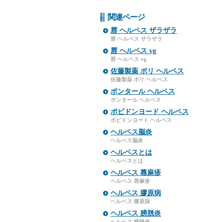
関連ページ
唇 ヘルペス ザラザラ
唇 ヘルペス ザラザラ
唇 ヘルペス vg
唇 ヘルペス vg
佐藤製薬 ポリ ヘルペス
佐藤製薬 ポリ ヘルペス
ポンタール ヘルペス
ポンタール ヘルペス
ポビドンヨード ヘルペス
ポビドンヨード ヘルペス
ヘルペス脳炎
ヘルペス脳炎
ヘルペスとは
ヘルペスとは
ヘルペス 蕁麻疹
ヘルペス 蕁麻疹
ヘルペス 膠原病
ヘルペス 膠原病
ヘルペス 膀胱炎
ヘルペス 膀胱炎