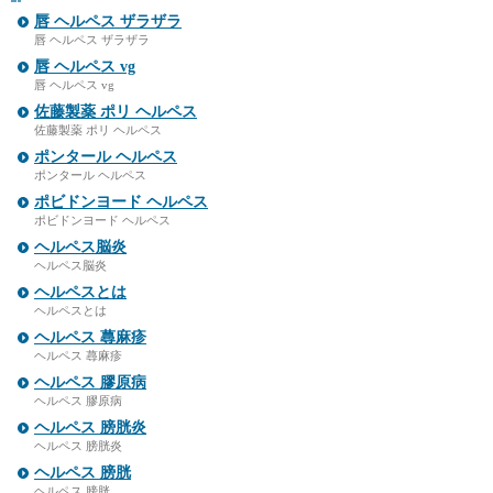
唇 ヘルペス ザラザラ
唇 ヘルペス ザラザラ
唇 ヘルペス vg
唇 ヘルペス vg
佐藤製薬 ポリ ヘルペス
佐藤製薬 ポリ ヘルペス
ポンタール ヘルペス
ポンタール ヘルペス
ポビドンヨード ヘルペス
ポビドンヨード ヘルペス
ヘルペス脳炎
ヘルペス脳炎
ヘルペスとは
ヘルペスとは
ヘルペス 蕁麻疹
ヘルペス 蕁麻疹
ヘルペス 膠原病
ヘルペス 膠原病
ヘルペス 膀胱炎
ヘルペス 膀胱炎
ヘルペス 膀胱
ヘルペス 膀胱