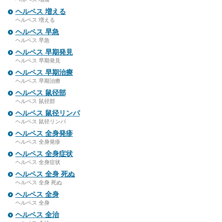
ヘルペス 増える
ヘルペス 増える
ヘルペス 早急
ヘルペス 早急
ヘルペス 早期発見
ヘルペス 早期発見
ヘルペス 早期治療
ヘルペス 早期治療
ヘルペス 鼠径部
ヘルペス 鼠径部
ヘルペス 鼠径リンパ
ヘルペス 鼠径リンパ
ヘルペス 全身発疹
ヘルペス 全身発疹
ヘルペス 全身症状
ヘルペス 全身症状
ヘルペス 全身 死ぬ
ヘルペス 全身 死ぬ
ヘルペス 全身
ヘルペス 全身
ヘルペス 全治