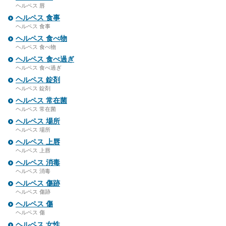
ヘルペス 唇
ヘルペス 食事
ヘルペス 食事
ヘルペス 食べ物
ヘルペス 食べ物
ヘルペス 食べ過ぎ
ヘルペス 食べ過ぎ
ヘルペス 錠剤
ヘルペス 錠剤
ヘルペス 常在菌
ヘルペス 常在菌
ヘルペス 場所
ヘルペス 場所
ヘルペス 上唇
ヘルペス 上唇
ヘルペス 消毒
ヘルペス 消毒
ヘルペス 傷跡
ヘルペス 傷跡
ヘルペス 傷
ヘルペス 傷
ヘルペス 女性