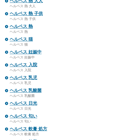
ヘルペス 熱 大人
ヘルペス 熱 大人
ヘルペス 熱 子供
ヘルペス 熱 子供
ヘルペス 熱
ヘルペス 熱
ヘルペス 猫
ヘルペス 猫
ヘルペス 妊娠中
ヘルペス 妊娠中
ヘルペス 入院
ヘルペス 入院
ヘルペス 乳児
ヘルペス 乳児
ヘルペス 乳酸菌
ヘルペス 乳酸菌
ヘルペス 日光
ヘルペス 日光
ヘルペス 匂い
ヘルペス 匂い
ヘルペス 軟膏 処方
ヘルペス 軟膏 処方