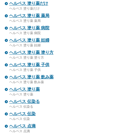
ヘルペス 塗り薬だけ
ヘルペス 塗り薬だけ
ヘルペス 塗り薬 薬局
ヘルペス 塗り薬 薬局
ヘルペス 塗り薬 病院
ヘルペス 塗り薬 病院
ヘルペス 塗り薬 妊婦
ヘルペス 塗り薬 妊婦
ヘルペス 塗り薬 塗り方
ヘルペス 塗り薬 塗り方
ヘルペス 塗り薬 子供
ヘルペス 塗り薬 子供
ヘルペス 塗り薬 飲み薬
ヘルペス 塗り薬 飲み薬
ヘルペス 塗り薬
ヘルペス 塗り薬
ヘルペス 伝染る
ヘルペス 伝染る
ヘルペス 伝染
ヘルペス 伝染
ヘルペス 点滴
ヘルペス 点滴