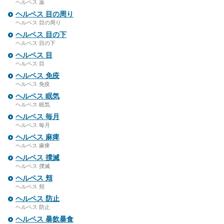
ヘルペス 薬
ヘルペス 目の周り
ヘルペス 目の周り
ヘルペス 目の下
ヘルペス 目の下
ヘルペス 目
ヘルペス 目
ヘルペス 免疫
ヘルペス 免疫
ヘルペス 眠気
ヘルペス 眠気
ヘルペス 毎月
ヘルペス 毎月
ヘルペス 麻痺
ヘルペス 麻痺
ヘルペス 撲滅
ヘルペス 撲滅
ヘルペス 頬
ヘルペス 頬
ヘルペス 防止
ヘルペス 防止
ヘルペス 暴飲暴食