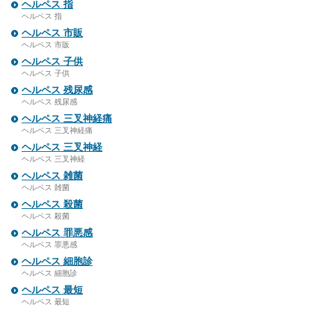
ヘルペス 指
ヘルペス 指
ヘルペス 市販
ヘルペス 市販
ヘルペス 子供
ヘルペス 子供
ヘルペス 残尿感
ヘルペス 残尿感
ヘルペス 三叉神経痛
ヘルペス 三叉神経痛
ヘルペス 三叉神経
ヘルペス 三叉神経
ヘルペス 雑菌
ヘルペス 雑菌
ヘルペス 殺菌
ヘルペス 殺菌
ヘルペス 罪悪感
ヘルペス 罪悪感
ヘルペス 細胞診
ヘルペス 細胞診
ヘルペス 最短
ヘルペス 最短