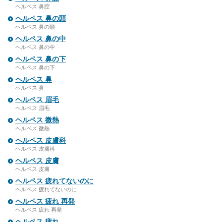
ヘルペス 鼻腔
ヘルペス 鼻の頭
ヘルペス 鼻の頭
ヘルペス 鼻の中
ヘルペス 鼻の中
ヘルペス 鼻の下
ヘルペス 鼻の下
ヘルペス 鼻
ヘルペス 鼻
ヘルペス 眉毛
ヘルペス 眉毛
ヘルペス 微熱
ヘルペス 微熱
ヘルペス 皮膚科
ヘルペス 皮膚科
ヘルペス 皮膚
ヘルペス 皮膚
ヘルペス 疲れてないのに
ヘルペス 疲れてないのに
ヘルペス 疲れ 再発
ヘルペス 疲れ 再発
ヘルペス 疲れ