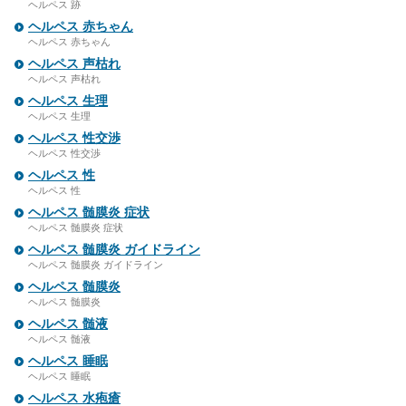
ヘルペス 跡
ヘルペス 赤ちゃん
ヘルペス 赤ちゃん
ヘルペス 声枯れ
ヘルペス 声枯れ
ヘルペス 生理
ヘルペス 生理
ヘルペス 性交渉
ヘルペス 性交渉
ヘルペス 性
ヘルペス 性
ヘルペス 髄膜炎 症状
ヘルペス 髄膜炎 症状
ヘルペス 髄膜炎 ガイドライン
ヘルペス 髄膜炎 ガイドライン
ヘルペス 髄膜炎
ヘルペス 髄膜炎
ヘルペス 髄液
ヘルペス 髄液
ヘルペス 睡眠
ヘルペス 睡眠
ヘルペス 水疱瘡