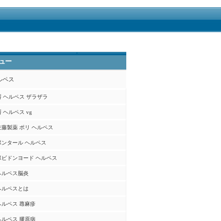
ュー
ルペス
唇 ヘルペス ザラザラ
唇 ヘルペス vg
佐藤製薬 ポリ ヘルペス
ポンタール ヘルペス
ポビドンヨード ヘルペス
ヘルペス脳炎
ヘルペスとは
ヘルペス 蕁麻疹
ヘルペス 膠原病