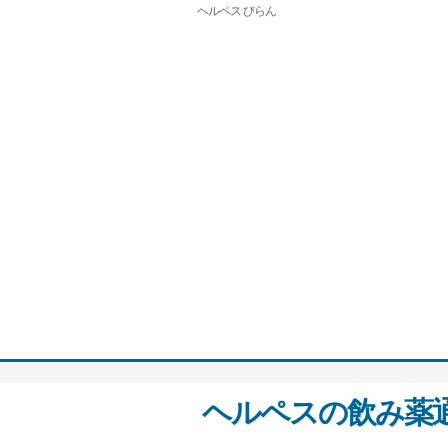
ヘルペス びらん
ヘルペスの飲み薬