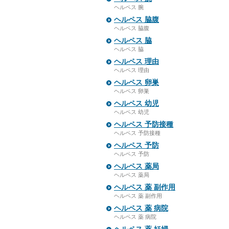
ヘルペス 腕
ヘルペス 脇腹
ヘルペス 脇腹
ヘルペス 脇
ヘルペス 脇
ヘルペス 理由
ヘルペス 理由
ヘルペス 卵巣
ヘルペス 卵巣
ヘルペス 幼児
ヘルペス 幼児
ヘルペス 予防接種
ヘルペス 予防接種
ヘルペス 予防
ヘルペス 予防
ヘルペス 薬局
ヘルペス 薬局
ヘルペス 薬 副作用
ヘルペス 薬 副作用
ヘルペス 薬 病院
ヘルペス 薬 病院