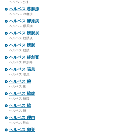
ヘルペスとは
ヘルペス 蕁麻疹
ヘルペス 蕁麻疹
ヘルペス 膠原病
ヘルペス 膠原病
ヘルペス 膀胱炎
ヘルペス 膀胱炎
ヘルペス 膀胱
ヘルペス 膀胱
ヘルペス 絆創膏
ヘルペス 絆創膏
ヘルペス 喘息
ヘルペス 喘息
ヘルペス 腕
ヘルペス 腕
ヘルペス 脇腹
ヘルペス 脇腹
ヘルペス 脇
ヘルペス 脇
ヘルペス 理由
ヘルペス 理由
ヘルペス 卵巣