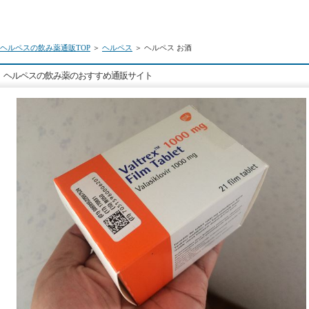
ヘルペスの飲み薬通販TOP
＞
ヘルペス
＞ ヘルペス お酒
ヘルペスの飲み薬のおすすめ通販サイト