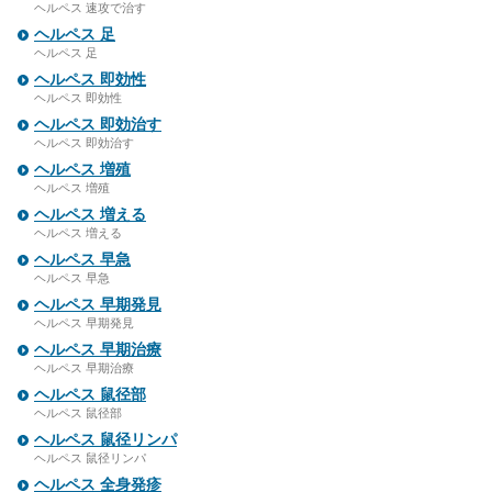
ヘルペス 速攻で治す
ヘルペス 足
ヘルペス 足
ヘルペス 即効性
ヘルペス 即効性
ヘルペス 即効治す
ヘルペス 即効治す
ヘルペス 増殖
ヘルペス 増殖
ヘルペス 増える
ヘルペス 増える
ヘルペス 早急
ヘルペス 早急
ヘルペス 早期発見
ヘルペス 早期発見
ヘルペス 早期治療
ヘルペス 早期治療
ヘルペス 鼠径部
ヘルペス 鼠径部
ヘルペス 鼠径リンパ
ヘルペス 鼠径リンパ
ヘルペス 全身発疹