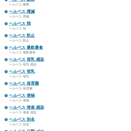
ヘルペス 麻痺
ヘルペス 撲滅
ヘルペス 撲滅
ヘルペス 頬
ヘルペス 頬
ヘルペス 防止
ヘルペス 防止
ヘルペス 暴飲暴食
ヘルペス 暴飲暴食
ヘルペス 母乳 感染
ヘルペス 母乳 感染
ヘルペス 母乳
ヘルペス 母乳
ヘルペス 保育園
ヘルペス 保育園
ヘルペス 便秘
ヘルペス 便秘
ヘルペス 便座 感染
ヘルペス 便座 感染
ヘルペス 別名
ヘルペス 別名