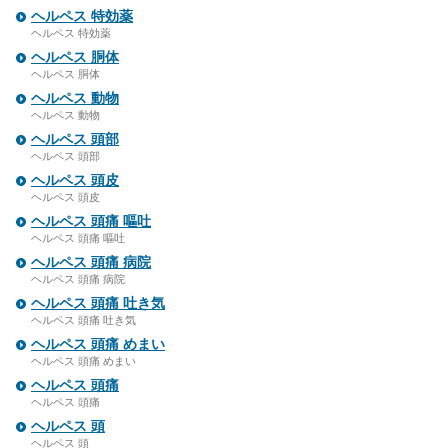
ヘルペス 特効薬
ヘルペス 特効薬
ヘルペス 胴体
ヘルペス 胴体
ヘルペス 動物
ヘルペス 動物
ヘルペス 頭部
ヘルペス 頭部
ヘルペス 頭皮
ヘルペス 頭皮
ヘルペス 頭痛 嘔吐
ヘルペス 頭痛 嘔吐
ヘルペス 頭痛 病院
ヘルペス 頭痛 病院
ヘルペス 頭痛 吐き気
ヘルペス 頭痛 吐き気
ヘルペス 頭痛 めまい
ヘルペス 頭痛 めまい
ヘルペス 頭痛
ヘルペス 頭痛
ヘルペス 頭
ヘルペス 頭