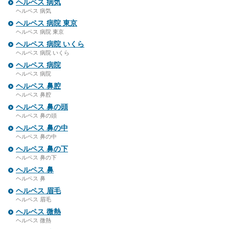
ヘルペス 病気
ヘルペス 病気
ヘルペス 病院 東京
ヘルペス 病院 東京
ヘルペス 病院 いくら
ヘルペス 病院 いくら
ヘルペス 病院
ヘルペス 病院
ヘルペス 鼻腔
ヘルペス 鼻腔
ヘルペス 鼻の頭
ヘルペス 鼻の頭
ヘルペス 鼻の中
ヘルペス 鼻の中
ヘルペス 鼻の下
ヘルペス 鼻の下
ヘルペス 鼻
ヘルペス 鼻
ヘルペス 眉毛
ヘルペス 眉毛
ヘルペス 微熱
ヘルペス 微熱