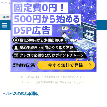
ヘルペス お酒
ホーム
RSS購読
サイトマップ
メニュー
[PR] この広告は3ヶ月以上更新がないため表示されています。
ホームページを更新後24時間以内に表示されなくなります。
ヘルペスの飲み薬通販