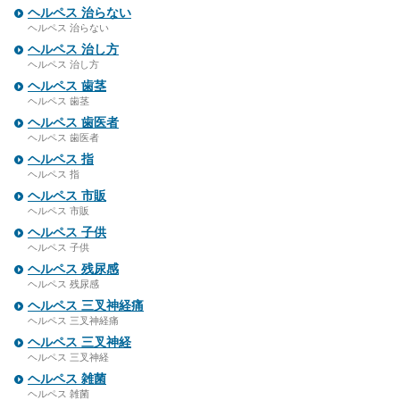
ヘルペス 治らない
ヘルペス 治らない
ヘルペス 治し方
ヘルペス 治し方
ヘルペス 歯茎
ヘルペス 歯茎
ヘルペス 歯医者
ヘルペス 歯医者
ヘルペス 指
ヘルペス 指
ヘルペス 市販
ヘルペス 市販
ヘルペス 子供
ヘルペス 子供
ヘルペス 残尿感
ヘルペス 残尿感
ヘルペス 三叉神経痛
ヘルペス 三叉神経痛
ヘルペス 三叉神経
ヘルペス 三叉神経
ヘルペス 雑菌
ヘルペス 雑菌