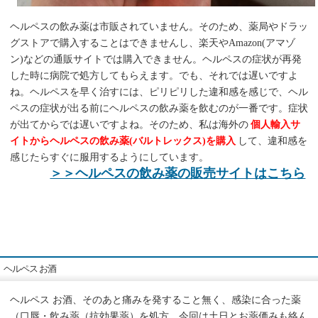
ヘルペスの飲み薬は市販されていません。そのため、薬局やドラッ
グストアで購入することはできませんし、楽天やAmazon(アマゾ
ン)などの通販サイトでは購入できません。ヘルペスの症状が再発
した時に病院で処方してもらえます。でも、それでは遅いですよ
ね。ヘルペスを早く治すには、ピリピリした違和感を感じで、ヘル
ペスの症状が出る前にヘルペスの飲み薬を飲むのが一番です。症状
が出てからでは遅いですよね。そのため、私は海外の
個人輸入サ
イトからヘルペスの飲み薬(バルトレックス)を購入
して、違和感を
感じたらすぐに服用するようにしています。
＞＞ヘルペスの飲み薬の販売サイトはこちら
ヘルペス お酒
ヘルペス お酒、そのあと痛みを発すること無く、感染に合った薬
（口唇・飲み薬（抗効果薬）を処方、今回は土日とお薬価みも絡ん