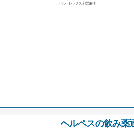
バルトレックス 顔面麻痺
ヘルペスの飲み薬