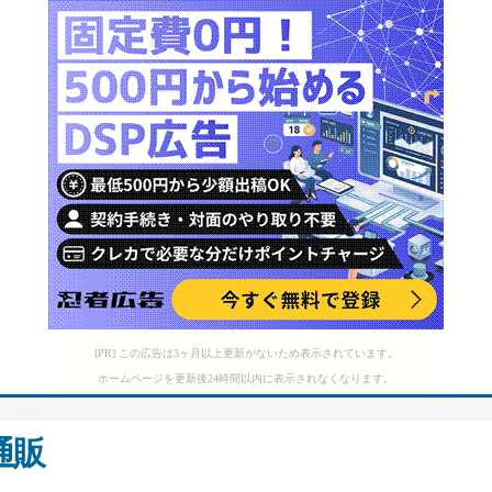
[PR] この広告は3ヶ月以上更新がないため表示されています。
ホームページを更新後24時間以内に表示されなくなります。
通販