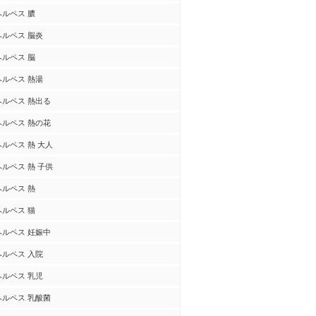
ヘルペス 膿
ヘルペス 脳炎
ヘルペス 脳
ヘルペス 熱湯
ヘルペス 熱出る
ヘルペス 熱の花
ヘルペス 熱 大人
ヘルペス 熱 子供
ヘルペス 熱
ヘルペス 猫
ヘルペス 妊娠中
ヘルペス 入院
ヘルペス 乳児
ヘルペス 乳酸菌