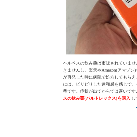
ヘルペスの飲み薬は市販されていませ
きませんし、楽天やAmazon(アマ
が再発した時に病院で処方してもらえ
には、ピリピリした違和感を感じで、
番です。症状が出てからでは遅いです
スの飲み薬(バルトレックス)を購入
し