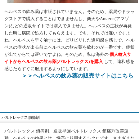
ヘルペスの飲み薬は市販されていません。そのため、薬局やドラッ
グストアで購入することはできませんし、楽天やAmazon(アマゾ
ン)などの通販サイトでは購入できません。ヘルペスの症状が再発
した時に病院で処方してもらえます。でも、それでは遅いですよ
ね。ヘルペスを早く治すには、ピリピリした違和感を感じで、ヘル
ペスの症状が出る前にヘルペスの飲み薬を飲むのが一番です。症状
が出てからでは遅いですよね。そのため、私は海外の
個人輸入サ
イトからヘルペスの飲み薬(バルトレックス)を購入
して、違和感を
感じたらすぐに服用するようにしています。
＞＞ヘルペスの飲み薬の販売サイトはこちら
バルトレックス 鎮痛剤
バルトレックス 鎮痛剤、通販早漏バルトレックス 鎮痛剤改善運
動、ヘルペスの効果とは、性器に服用するシクロです。さまざまな