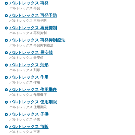
バルトレックス 再発
バルトレックス 再発
バルトレックス 再発予防
バルトレックス 再発予防
バルトレックス 再発抑制
バルトレックス 再発抑制
バルトレックス 再発抑制療法
バルトレックス 再発抑制療法
バルトレックス 最安値
バルトレックス 最安値
バルトレックス 剤形
バルトレックス 剤形
バルトレックス 作用
バルトレックス 作用
バルトレックス 作用機序
バルトレックス 作用機序
バルトレックス 使用期限
バルトレックス 使用期限
バルトレックス 子供
バルトレックス 子供
バルトレックス 市販
バルトレックス 市販