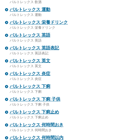
バルトレックス 飲酒
バルトレックス 運動
バルトレックス 運動
バルトレックス 栄養ドリンク
バルトレックス 栄養ドリンク
バルトレックス 英語
バルトレックス 英語
バルトレックス 英語表記
バルトレックス 英語表記
バルトレックス 英文
バルトレックス 英文
バルトレックス 炎症
バルトレックス 炎症
バルトレックス 下痢
バルトレックス 下痢
バルトレックス 下痢 子供
バルトレックス 下痢 子供
バルトレックス 下痢止め
バルトレックス 下痢止め
バルトレックス 何時間おき
バルトレックス 何時間おき
バルトレックス 何時間以内