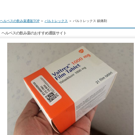
ヘルペスの飲み薬通販TOP
＞
バルトレックス
＞ バルトレックス 鎮痛剤
ヘルペスの飲み薬のおすすめ通販サイト