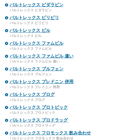
バルトレックス ビダラビン
バルトレックス ビダラビン
バルトレックス ピリピリ
バルトレックス ピリピリ
バルトレックス ピル
バルトレックス ピル
バルトレックス ファムビル
バルトレックス ファムビル
バルトレックス ファムビル 違い
バルトレックス ファムビル 違い
バルトレックス ブルフェン
バルトレックス ブルフェン
バルトレックス プレドニン 併用
バルトレックス プレドニン 併用
バルトレックス ブログ
バルトレックス ブログ
バルトレックス プロトピック
バルトレックス プロトピック
バルトレックス プロドラッグ
バルトレックス プロドラッグ
バルトレックス フロモックス 飲み合わせ
バルトレックス フロモックス 飲み合わせ