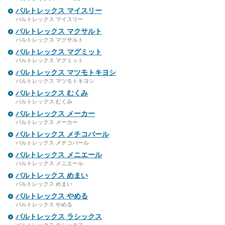
バルトレックス マイスリー
バルトレックス マイスリー
バルトレックス マクサルト
バルトレックス マクサルト
バルトレックス マグミット
バルトレックス マグミット
バルトレックス マツモトキヨシ
バルトレックス マツモトキヨシ
バルトレックス むくみ
バルトレックス むくみ
バルトレックス メーカー
バルトレックス メーカー
バルトレックス メチコバール
バルトレックス メチコバール
バルトレックス メニエール
バルトレックス メニエール
バルトレックス めまい
バルトレックス めまい
バルトレックス やめる
バルトレックス やめる
バルトレックス ラシックス