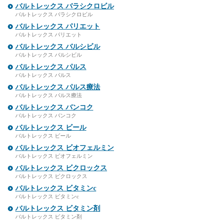
バルトレックス バラシクロビル
バルトレックス バラシクロビル
バルトレックス パリエット
バルトレックス パリエット
バルトレックス バルシビル
バルトレックス バルシビル
バルトレックス パルス
バルトレックス パルス
バルトレックス パルス療法
バルトレックス パルス療法
バルトレックス バンコク
バルトレックス バンコク
バルトレックス ビール
バルトレックス ビール
バルトレックス ビオフェルミン
バルトレックス ビオフェルミン
バルトレックス ビクロックス
バルトレックス ビクロックス
バルトレックス ビタミンc
バルトレックス ビタミンc
バルトレックス ビタミン剤
バルトレックス ビタミン剤