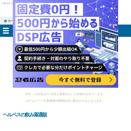
バルトレックス 鎮痛剤
ホーム
RSS購読
サイトマップ
メニュー
[PR] この広告は3ヶ月以上更新がないため表示されています。
ホームページを更新後24時間以内に表示されなくなります。
ヘルペスの飲み薬通販