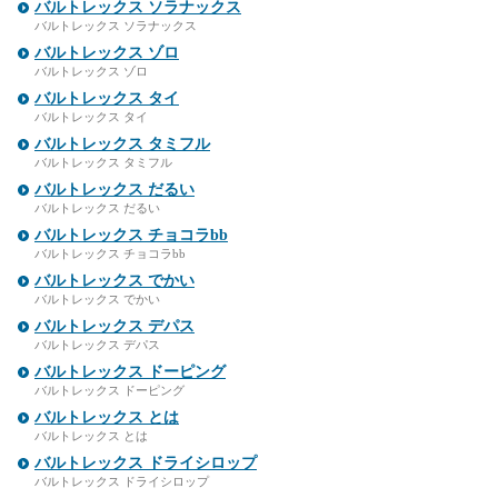
バルトレックス ソラナックス
バルトレックス ソラナックス
バルトレックス ゾロ
バルトレックス ゾロ
バルトレックス タイ
バルトレックス タイ
バルトレックス タミフル
バルトレックス タミフル
バルトレックス だるい
バルトレックス だるい
バルトレックス チョコラbb
バルトレックス チョコラbb
バルトレックス でかい
バルトレックス でかい
バルトレックス デパス
バルトレックス デパス
バルトレックス ドーピング
バルトレックス ドーピング
バルトレックス とは
バルトレックス とは
バルトレックス ドライシロップ
バルトレックス ドライシロップ