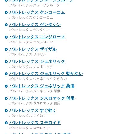
バルトレックス グレープフルーツ
バルトレックス グレープフルーツ
バルトレックス ケンコーコム
バルトレックス ケンコーコム
バルトレックス ゲンタシン
バルトレックス ゲンタシン
バルトレックス コンジローマ
バルトレックス コンジローマ
バルトレックス ザイザル
バルトレックス ザイザル
バルトレックス ジェネリック
バルトレックス ジェネリック
バルトレックス ジェネリック 効かない
バルトレックス ジェネリック 効かない
バルトレックス ジェネリック 薬価
バルトレックス ジェネリック 薬価
バルトレックス ジスロマック 併用
バルトレックス ジスロマック 併用
バルトレックス すぐ効く
バルトレックス すぐ効く
バルトレックス ステロイド
バルトレックス ステロイド