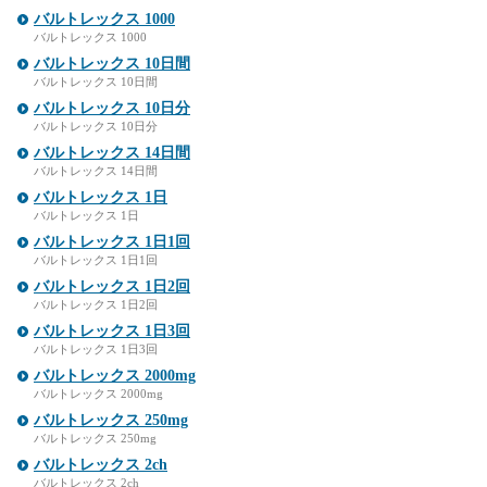
バルトレックス 1000
バルトレックス 1000
バルトレックス 10日間
バルトレックス 10日間
バルトレックス 10日分
バルトレックス 10日分
バルトレックス 14日間
バルトレックス 14日間
バルトレックス 1日
バルトレックス 1日
バルトレックス 1日1回
バルトレックス 1日1回
バルトレックス 1日2回
バルトレックス 1日2回
バルトレックス 1日3回
バルトレックス 1日3回
バルトレックス 2000mg
バルトレックス 2000mg
バルトレックス 250mg
バルトレックス 250mg
バルトレックス 2ch
バルトレックス 2ch