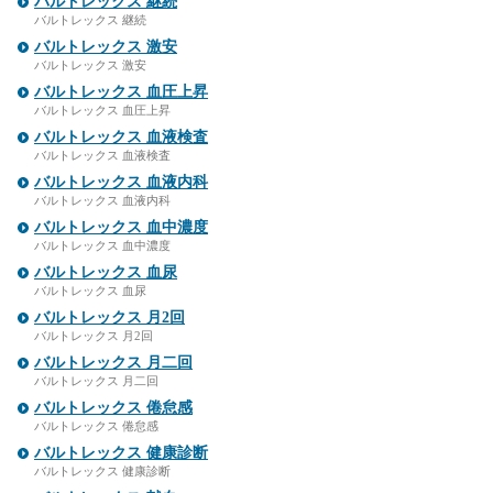
バルトレックス 継続
バルトレックス 継続
バルトレックス 激安
バルトレックス 激安
バルトレックス 血圧上昇
バルトレックス 血圧上昇
バルトレックス 血液検査
バルトレックス 血液検査
バルトレックス 血液内科
バルトレックス 血液内科
バルトレックス 血中濃度
バルトレックス 血中濃度
バルトレックス 血尿
バルトレックス 血尿
バルトレックス 月2回
バルトレックス 月2回
バルトレックス 月二回
バルトレックス 月二回
バルトレックス 倦怠感
バルトレックス 倦怠感
バルトレックス 健康診断
バルトレックス 健康診断