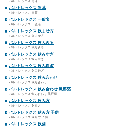
バルトレックス 胃痛
バルトレックス 胃薬
バルトレックス 胃薬
バルトレックス 一般名
バルトレックス 一般名
バルトレックス 飲ませ方
バルトレックス 飲ませ方
バルトレックス 飲みきる
バルトレックス 飲みきる
バルトレックス 飲みすぎ
バルトレックス 飲みすぎ
バルトレックス 飲み過ぎ
バルトレックス 飲み過ぎ
バルトレックス 飲み合わせ
バルトレックス 飲み合わせ
バルトレックス 飲み合わせ 風邪薬
バルトレックス 飲み合わせ 風邪薬
バルトレックス 飲み方
バルトレックス 飲み方
バルトレックス 飲み方 子供
バルトレックス 飲み方 子供
バルトレックス 飲酒