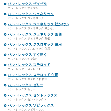
バルトレックス ザイザル
バルトレックス ザイザル
バルトレックス ジェネリック
バルトレックス ジェネリック
バルトレックス ジェネリック 効かない
バルトレックス ジェネリック 効かない
バルトレックス ジェネリック 薬価
バルトレックス ジェネリック 薬価
バルトレックス ジスロマック 併用
バルトレックス ジスロマック 併用
バルトレックス すぐ効く
バルトレックス すぐ効く
バルトレックス ステロイド
バルトレックス ステロイド
バルトレックス ステロイド 併用
バルトレックス ステロイド 併用
バルトレックス ゼリー
バルトレックス ゼリー
バルトレックス セントレックス
バルトレックス セントレックス
バルトレックス ゾビラックス
バルトレックス ゾビラックス