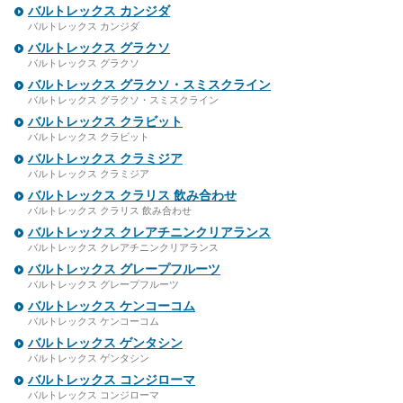
バルトレックス カンジダ
バルトレックス カンジダ
バルトレックス グラクソ
バルトレックス グラクソ
バルトレックス グラクソ・スミスクライン
バルトレックス グラクソ・スミスクライン
バルトレックス クラビット
バルトレックス クラビット
バルトレックス クラミジア
バルトレックス クラミジア
バルトレックス クラリス 飲み合わせ
バルトレックス クラリス 飲み合わせ
バルトレックス クレアチニンクリアランス
バルトレックス クレアチニンクリアランス
バルトレックス グレープフルーツ
バルトレックス グレープフルーツ
バルトレックス ケンコーコム
バルトレックス ケンコーコム
バルトレックス ゲンタシン
バルトレックス ゲンタシン
バルトレックス コンジローマ
バルトレックス コンジローマ