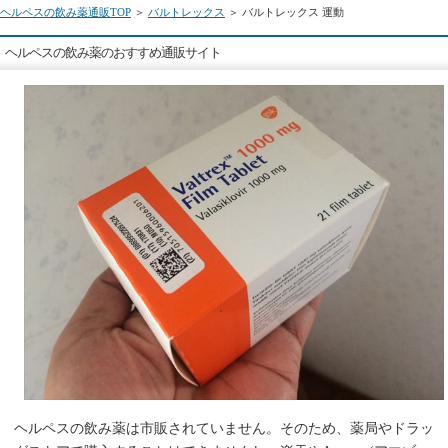
ヘルペスの飲み薬通販TOP
＞
バルトレックス
＞ バルトレックス 運動
ヘルペスの飲み薬のおすすめ通販サイト
ヘルペスの飲み薬は市販されていません。そのため、薬局やドラッ