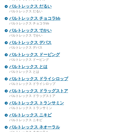
バルトレックス だるい
バルトレックス だるい
バルトレックス チョコラbb
バルトレックス チョコラbb
バルトレックス でかい
バルトレックス でかい
バルトレックス デパス
バルトレックス デパス
バルトレックス ドーピング
バルトレックス ドーピング
バルトレックス とは
バルトレックス とは
バルトレックス ドライシロップ
バルトレックス ドライシロップ
バルトレックス ドラッグストア
バルトレックス ドラッグストア
バルトレックス トランサミン
バルトレックス トランサミン
バルトレックス ニキビ
バルトレックス ニキビ
バルトレックス ネオーラル