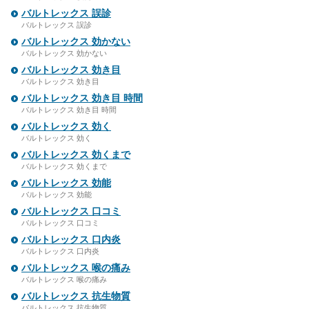
バルトレックス 誤診
バルトレックス 誤診
バルトレックス 効かない
バルトレックス 効かない
バルトレックス 効き目
バルトレックス 効き目
バルトレックス 効き目 時間
バルトレックス 効き目 時間
バルトレックス 効く
バルトレックス 効く
バルトレックス 効くまで
バルトレックス 効くまで
バルトレックス 効能
バルトレックス 効能
バルトレックス 口コミ
バルトレックス 口コミ
バルトレックス 口内炎
バルトレックス 口内炎
バルトレックス 喉の痛み
バルトレックス 喉の痛み
バルトレックス 抗生物質
バルトレックス 抗生物質