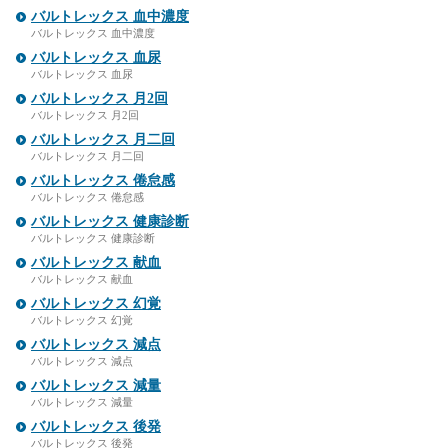
バルトレックス 血中濃度
バルトレックス 血中濃度
バルトレックス 血尿
バルトレックス 血尿
バルトレックス 月2回
バルトレックス 月2回
バルトレックス 月二回
バルトレックス 月二回
バルトレックス 倦怠感
バルトレックス 倦怠感
バルトレックス 健康診断
バルトレックス 健康診断
バルトレックス 献血
バルトレックス 献血
バルトレックス 幻覚
バルトレックス 幻覚
バルトレックス 減点
バルトレックス 減点
バルトレックス 減量
バルトレックス 減量
バルトレックス 後発
バルトレックス 後発