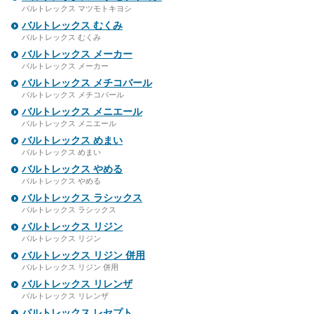
バルトレックス マツモトキヨシ
バルトレックス むくみ
バルトレックス むくみ
バルトレックス メーカー
バルトレックス メーカー
バルトレックス メチコバール
バルトレックス メチコバール
バルトレックス メニエール
バルトレックス メニエール
バルトレックス めまい
バルトレックス めまい
バルトレックス やめる
バルトレックス やめる
バルトレックス ラシックス
バルトレックス ラシックス
バルトレックス リジン
バルトレックス リジン
バルトレックス リジン 併用
バルトレックス リジン 併用
バルトレックス リレンザ
バルトレックス リレンザ
バルトレックス レセプト