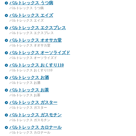
バルトレックス うつ病
バルトレックス うつ病
バルトレックス エイズ
バルトレックス エイズ
バルトレックス エクスプレス
バルトレックス エクスプレス
バルトレックス オオサカ堂
バルトレックス オオサカ堂
バルトレックス オーソライズド
バルトレックス オーソライズド
バルトレックス おくすり110
バルトレックス おくすり110
バルトレックス お酒
バルトレックス お酒
バルトレックス お茶
バルトレックス お茶
バルトレックス ガスター
バルトレックス ガスター
バルトレックス ガスモチン
バルトレックス ガスモチン
バルトレックス カロナール
バルトレックス カロナール