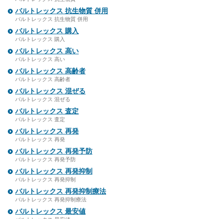
バルトレックス 抗生物質 併用
バルトレックス 抗生物質 併用
バルトレックス 購入
バルトレックス 購入
バルトレックス 高い
バルトレックス 高い
バルトレックス 高齢者
バルトレックス 高齢者
バルトレックス 混ぜる
バルトレックス 混ぜる
バルトレックス 査定
バルトレックス 査定
バルトレックス 再発
バルトレックス 再発
バルトレックス 再発予防
バルトレックス 再発予防
バルトレックス 再発抑制
バルトレックス 再発抑制
バルトレックス 再発抑制療法
バルトレックス 再発抑制療法
バルトレックス 最安値