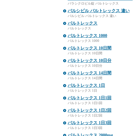
バラシクロビル錠 バルトレックス
バルシビル バルトレックス 違い
バルシビル バルトレックス 違い
バルトレックス
バルトレックス
バルトレックス 1000
バルトレックス 1000
バルトレックス 10日間
バルトレックス 10日間
バルトレックス 10日分
バルトレックス 10日分
バルトレックス 14日間
バルトレックス 14日間
バルトレックス 1日
バルトレックス 1日
バルトレックス 1日1回
バルトレックス 1日1回
バルトレックス 1日2回
バルトレックス 1日2回
バルトレックス 1日3回
バルトレックス 1日3回
バルトレックス 2000mg