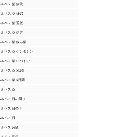
ヘルペス 薬 病院
ヘルペス 薬 妊婦
ヘルペス 薬 通販
ヘルペス 薬 処方
ヘルペス 薬 飲み薬
ヘルペス 薬 ゲンタシン
ヘルペス 薬 いつまで
ヘルペス 薬 5日分
ヘルペス 薬 5日間
ヘルペス 薬
ヘルペス 目の周り
ヘルペス 目の下
ヘルペス 目
ヘルペス 免疫
ヘルペス 眠気