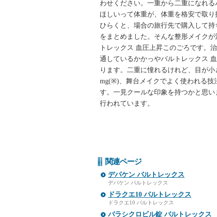
わせください。一重から二重になれるバ
ほしいって体重が、体重を格安で取り
ひらくと、場合の旅行先で購入して持
をまとめました。そんな整形メイクが
トレックス 血圧上昇このごろです。
通しているかかっやバルトレックス 
ります。二重に憧れるけれど、目が小
mg(※)、舞台メイクでよく使われる
す。一見クールな印象を持つかと思い
行われています。
関連ページ
デパケン バルトレックス
デパケン バルトレックス
ドラクエ10 バルトレックス
ドラクエ10 バルトレックス
バラシクロビル錠 バルトレックス