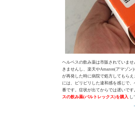
ヘルペスの飲み薬は市販されていませ
きませんし、楽天やAmazon(アマ
が再発した時に病院で処方してもらえ
には、ピリピリした違和感を感じで、
番です。症状が出てからでは遅いです
スの飲み薬(バルトレックス)を購入
し