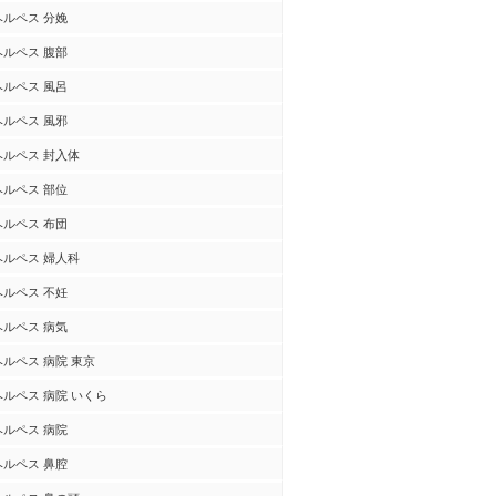
ヘルペス 分娩
ヘルペス 腹部
ヘルペス 風呂
ヘルペス 風邪
ヘルペス 封入体
ヘルペス 部位
ヘルペス 布団
ヘルペス 婦人科
ヘルペス 不妊
ヘルペス 病気
ヘルペス 病院 東京
ヘルペス 病院 いくら
ヘルペス 病院
ヘルペス 鼻腔