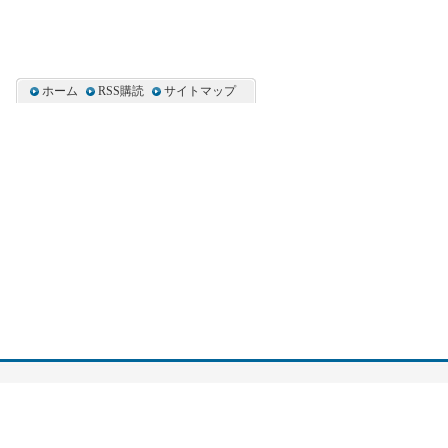
ホーム
RSS購読
サイトマップ