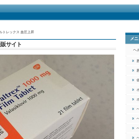
ルトレックス 血圧上昇
メニ
通販サイト
ヘ