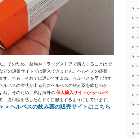
ん。そのため、薬局やドラッグストアで購入することはで
ゾン)などの通販サイトでは購入できません。ヘルペスの症状
ます。でも、それでは遅いですよね。ヘルペスを早く治す
ヘルペスの症状が出る前にヘルペスの飲み薬を飲むのが一
よね。そのため、私は海外の
個人輸入サイトからヘルペ
て、違和感を感じたらすぐに服用するようにしています。
＞＞ヘルペスの飲み薬の販売サイトはこちら