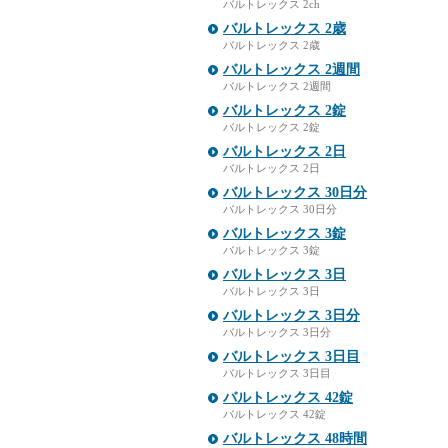
バルトレックス 2ch
バルトレックス 2歳
バルトレックス 2歳
バルトレックス 2週間
バルトレックス 2週間
バルトレックス 2錠
バルトレックス 2錠
バルトレックス 2日
バルトレックス 2日
バルトレックス 30日分
バルトレックス 30日分
バルトレックス 3錠
バルトレックス 3錠
バルトレックス 3日
バルトレックス 3日
バルトレックス 3日分
バルトレックス 3日分
バルトレックス 3日目
バルトレックス 3日目
バルトレックス 42錠
バルトレックス 42錠
バルトレックス 48時間