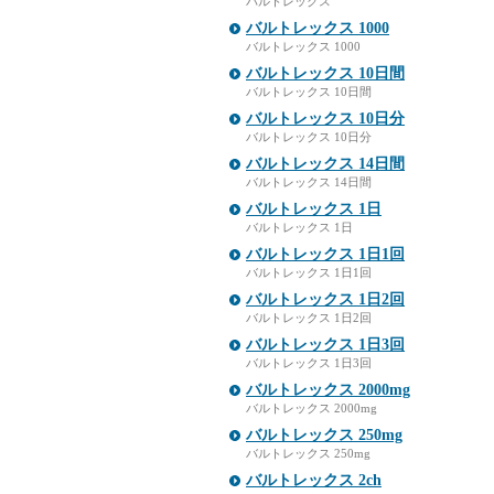
バルトレックス
バルトレックス 1000
バルトレックス 1000
バルトレックス 10日間
バルトレックス 10日間
バルトレックス 10日分
バルトレックス 10日分
バルトレックス 14日間
バルトレックス 14日間
バルトレックス 1日
バルトレックス 1日
バルトレックス 1日1回
バルトレックス 1日1回
バルトレックス 1日2回
バルトレックス 1日2回
バルトレックス 1日3回
バルトレックス 1日3回
バルトレックス 2000mg
バルトレックス 2000mg
バルトレックス 250mg
バルトレックス 250mg
バルトレックス 2ch