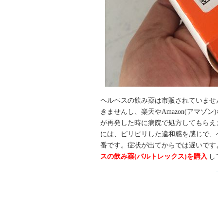
ヘルペスの飲み薬は市販されていませ
きませんし、楽天やAmazon(アマ
が再発した時に病院で処方してもらえ
には、ピリピリした違和感を感じで、
番です。症状が出てからでは遅いです
スの飲み薬(バルトレックス)を購入
し