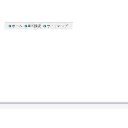
ホーム
RSS購読
サイトマップ