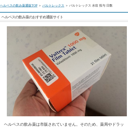
ヘルペスの飲み薬通販TOP
＞
バルトレックス
＞ バルトレックス 水痘 投与 日数
ヘルペスの飲み薬のおすすめ通販サイト
ヘルペスの飲み薬は市販されていません。そのため、薬局やドラッ