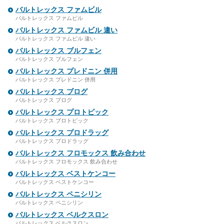
バルトレックス ファムビル
バルトレックス ファムビル
バルトレックス ファムビル 違い
バルトレックス ファムビル 違い
バルトレックス ブルフェン
バルトレックス ブルフェン
バルトレックス プレドニン 併用
バルトレックス プレドニン 併用
バルトレックス ブログ
バルトレックス ブログ
バルトレックス プロトピック
バルトレックス プロトピック
バルトレックス プロドラッグ
バルトレックス プロドラッグ
バルトレックス フロモックス 飲み合わせ
バルトレックス フロモックス 飲み合わせ
バルトレックス ベストケンコー
バルトレックス ベストケンコー
バルトレックス ペニシリン
バルトレックス ペニシリン
バルトレックス ベルクスロン
バルトレックス ベルクスロン