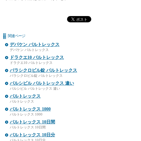
関連ページ
デパケン バルトレックス
デパケン バルトレックス
ドラクエ10 バルトレックス
ドラクエ10 バルトレックス
バラシクロビル錠 バルトレックス
バラシクロビル錠 バルトレックス
バルシビル バルトレックス 違い
バルシビル バルトレックス 違い
バルトレックス
バルトレックス
バルトレックス 1000
バルトレックス 1000
バルトレックス 10日間
バルトレックス 10日間
バルトレックス 10日分
バルトレックス 10日分