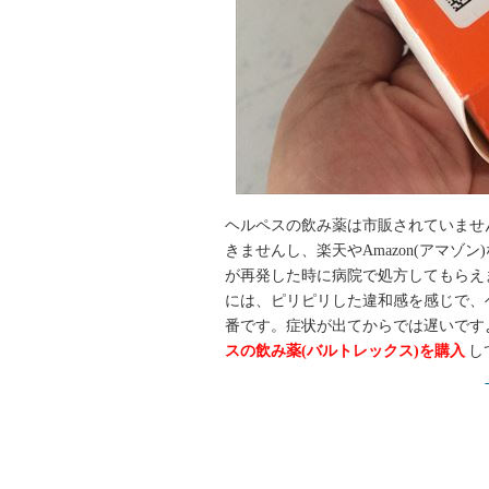
ヘルペスの飲み薬は市販されていませ
きませんし、楽天やAmazon(アマ
が再発した時に病院で処方してもらえ
には、ピリピリした違和感を感じで、
番です。症状が出てからでは遅いです
スの飲み薬(バルトレックス)を購入
し