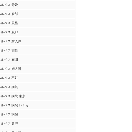
ヘルペス 分娩
ヘルペス 腹部
ヘルペス 風呂
ヘルペス 風邪
ヘルペス 封入体
ヘルペス 部位
ヘルペス 布団
ヘルペス 婦人科
ヘルペス 不妊
ヘルペス 病気
ヘルペス 病院 東京
ヘルペス 病院 いくら
ヘルペス 病院
ヘルペス 鼻腔