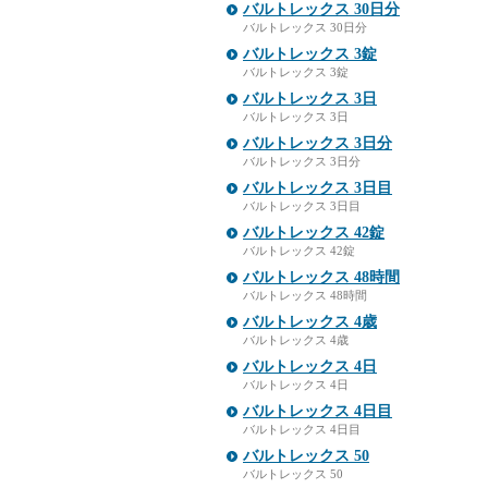
バルトレックス 30日分
バルトレックス 30日分
バルトレックス 3錠
バルトレックス 3錠
バルトレックス 3日
バルトレックス 3日
バルトレックス 3日分
バルトレックス 3日分
バルトレックス 3日目
バルトレックス 3日目
バルトレックス 42錠
バルトレックス 42錠
バルトレックス 48時間
バルトレックス 48時間
バルトレックス 4歳
バルトレックス 4歳
バルトレックス 4日
バルトレックス 4日
バルトレックス 4日目
バルトレックス 4日目
バルトレックス 50
バルトレックス 50