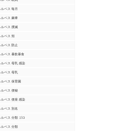
ヘルペス 毎月
ヘルペス 麻痺
ヘルペス 撲滅
ヘルペス 頬
ヘルペス 防止
ヘルペス 暴飲暴食
ヘルペス 母乳 感染
ヘルペス 母乳
ヘルペス 保育園
ヘルペス 便秘
ヘルペス 便座 感染
ヘルペス 別名
ヘルペス 分類 ゴロ
ヘルペス 分類