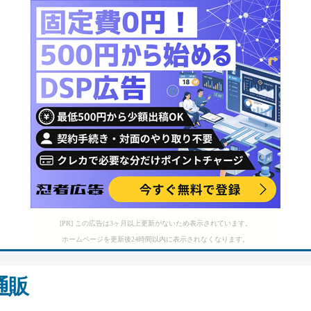
[PR] この広告は3ヶ月以上更新がないため表示されています。
ホームページを更新後24時間以内に表示されなくなります。
通販