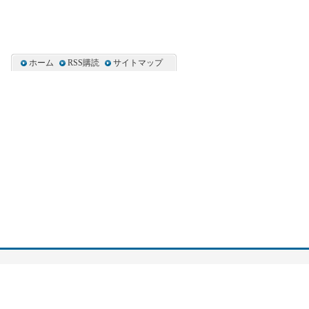
ホーム
RSS購読
サイトマップ