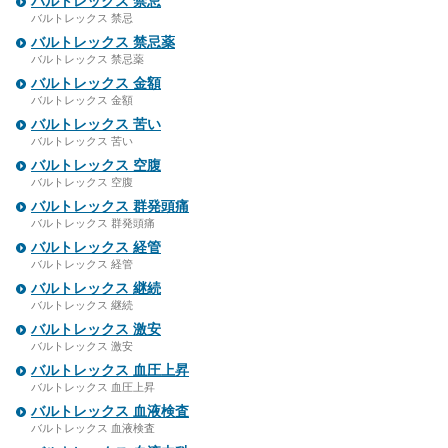
バルトレックス 禁忌
バルトレックス 禁忌
バルトレックス 禁忌薬
バルトレックス 禁忌薬
バルトレックス 金額
バルトレックス 金額
バルトレックス 苦い
バルトレックス 苦い
バルトレックス 空腹
バルトレックス 空腹
バルトレックス 群発頭痛
バルトレックス 群発頭痛
バルトレックス 経管
バルトレックス 経管
バルトレックス 継続
バルトレックス 継続
バルトレックス 激安
バルトレックス 激安
バルトレックス 血圧上昇
バルトレックス 血圧上昇
バルトレックス 血液検査
バルトレックス 血液検査