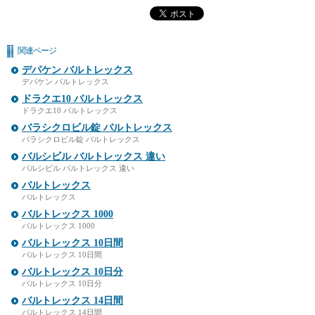
関連ページ
デパケン バルトレックス
デパケン バルトレックス
ドラクエ10 バルトレックス
ドラクエ10 バルトレックス
バラシクロビル錠 バルトレックス
バラシクロビル錠 バルトレックス
バルシビル バルトレックス 違い
バルシビル バルトレックス 違い
バルトレックス
バルトレックス
バルトレックス 1000
バルトレックス 1000
バルトレックス 10日間
バルトレックス 10日間
バルトレックス 10日分
バルトレックス 10日分
バルトレックス 14日間
バルトレックス 14日間