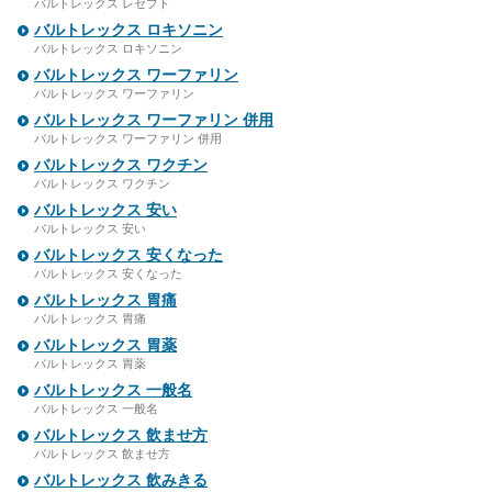
バルトレックス レセプト
バルトレックス ロキソニン
バルトレックス ロキソニン
バルトレックス ワーファリン
バルトレックス ワーファリン
バルトレックス ワーファリン 併用
バルトレックス ワーファリン 併用
バルトレックス ワクチン
バルトレックス ワクチン
バルトレックス 安い
バルトレックス 安い
バルトレックス 安くなった
バルトレックス 安くなった
バルトレックス 胃痛
バルトレックス 胃痛
バルトレックス 胃薬
バルトレックス 胃薬
バルトレックス 一般名
バルトレックス 一般名
バルトレックス 飲ませ方
バルトレックス 飲ませ方
バルトレックス 飲みきる