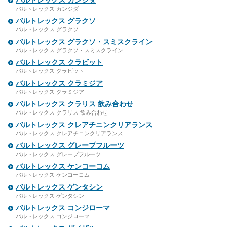
バルトレックス カンジダ
バルトレックス カンジダ
バルトレックス グラクソ
バルトレックス グラクソ
バルトレックス グラクソ・スミスクライン
バルトレックス グラクソ・スミスクライン
バルトレックス クラビット
バルトレックス クラビット
バルトレックス クラミジア
バルトレックス クラミジア
バルトレックス クラリス 飲み合わせ
バルトレックス クラリス 飲み合わせ
バルトレックス クレアチニンクリアランス
バルトレックス クレアチニンクリアランス
バルトレックス グレープフルーツ
バルトレックス グレープフルーツ
バルトレックス ケンコーコム
バルトレックス ケンコーコム
バルトレックス ゲンタシン
バルトレックス ゲンタシン
バルトレックス コンジローマ
バルトレックス コンジローマ