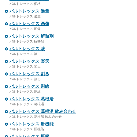
バルトレックス 価格
バルトレックス 過量
バルトレックス 過量
バルトレックス 画像
バルトレックス 画像
バルトレックス 解熱剤
バルトレックス 解熱剤
バルトレックス 咳
バルトレックス 咳
バルトレックス 楽天
バルトレックス 楽天
バルトレックス 割る
バルトレックス 割る
バルトレックス 割線
バルトレックス 割線
バルトレックス 葛根湯
バルトレックス 葛根湯
バルトレックス 葛根湯 飲み合わせ
バルトレックス 葛根湯 飲み合わせ
バルトレックス 肝機能
バルトレックス 肝機能
バルトレックス 肝臓