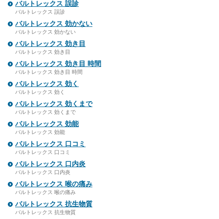
バルトレックス 誤診
バルトレックス 誤診
バルトレックス 効かない
バルトレックス 効かない
バルトレックス 効き目
バルトレックス 効き目
バルトレックス 効き目 時間
バルトレックス 効き目 時間
バルトレックス 効く
バルトレックス 効く
バルトレックス 効くまで
バルトレックス 効くまで
バルトレックス 効能
バルトレックス 効能
バルトレックス 口コミ
バルトレックス 口コミ
バルトレックス 口内炎
バルトレックス 口内炎
バルトレックス 喉の痛み
バルトレックス 喉の痛み
バルトレックス 抗生物質
バルトレックス 抗生物質