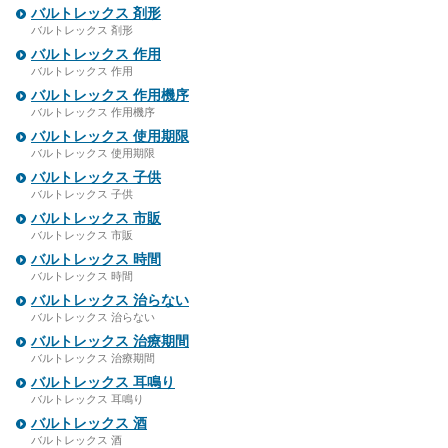
バルトレックス 剤形
バルトレックス 剤形
バルトレックス 作用
バルトレックス 作用
バルトレックス 作用機序
バルトレックス 作用機序
バルトレックス 使用期限
バルトレックス 使用期限
バルトレックス 子供
バルトレックス 子供
バルトレックス 市販
バルトレックス 市販
バルトレックス 時間
バルトレックス 時間
バルトレックス 治らない
バルトレックス 治らない
バルトレックス 治療期間
バルトレックス 治療期間
バルトレックス 耳鳴り
バルトレックス 耳鳴り
バルトレックス 酒
バルトレックス 酒