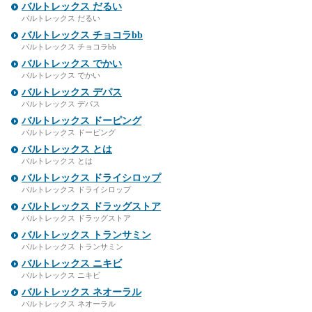
バルトレックス だるい
バルトレックス だるい
バルトレックス チョコラbb
バルトレックス チョコラbb
バルトレックス でかい
バルトレックス でかい
バルトレックス デパス
バルトレックス デパス
バルトレックス ドーピング
バルトレックス ドーピング
バルトレックス とは
バルトレックス とは
バルトレックス ドライシロップ
バルトレックス ドライシロップ
バルトレックス ドラッグストア
バルトレックス ドラッグストア
バルトレックス トランサミン
バルトレックス トランサミン
バルトレックス ニキビ
バルトレックス ニキビ
バルトレックス ネオーラル
バルトレックス ネオーラル