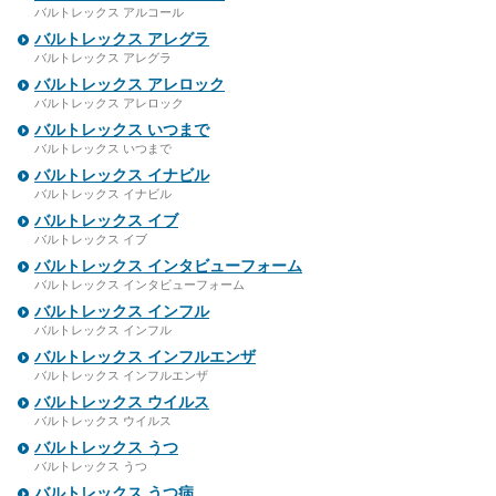
バルトレックス アルコール
バルトレックス アレグラ
バルトレックス アレグラ
バルトレックス アレロック
バルトレックス アレロック
バルトレックス いつまで
バルトレックス いつまで
バルトレックス イナビル
バルトレックス イナビル
バルトレックス イブ
バルトレックス イブ
バルトレックス インタビューフォーム
バルトレックス インタビューフォーム
バルトレックス インフル
バルトレックス インフル
バルトレックス インフルエンザ
バルトレックス インフルエンザ
バルトレックス ウイルス
バルトレックス ウイルス
バルトレックス うつ
バルトレックス うつ
バルトレックス うつ病