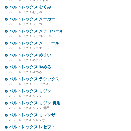
バルトレックス マツモトキヨシ
バルトレックス むくみ
バルトレックス むくみ
バルトレックス メーカー
バルトレックス メーカー
バルトレックス メチコバール
バルトレックス メチコバール
バルトレックス メニエール
バルトレックス メニエール
バルトレックス めまい
バルトレックス めまい
バルトレックス やめる
バルトレックス やめる
バルトレックス ラシックス
バルトレックス ラシックス
バルトレックス リジン
バルトレックス リジン
バルトレックス リジン 併用
バルトレックス リジン 併用
バルトレックス リレンザ
バルトレックス リレンザ
バルトレックス レセプト