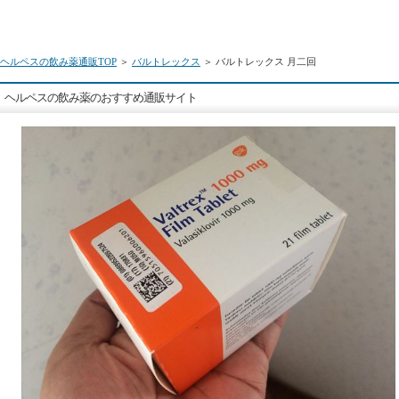
ヘルペスの飲み薬通販TOP
＞
バルトレックス
＞ バルトレックス 月二回
ヘルペスの飲み薬のおすすめ通販サイト