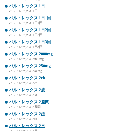
バルトレックス 1日
バルトレックス 1日
バルトレックス 1日1回
バルトレックス 1日1回
バルトレックス 1日2回
バルトレックス 1日2回
バルトレックス 1日3回
バルトレックス 1日3回
バルトレックス 2000mg
バルトレックス 2000mg
バルトレックス 250mg
バルトレックス 250mg
バルトレックス 2ch
バルトレックス 2ch
バルトレックス 2歳
バルトレックス 2歳
バルトレックス 2週間
バルトレックス 2週間
バルトレックス 2錠
バルトレックス 2錠
バルトレックス 2日
バルトレックス 2日