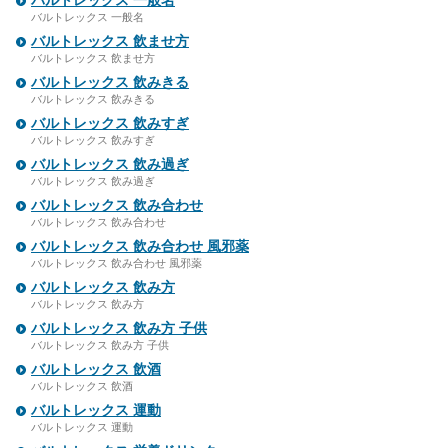
バルトレックス 一般名
バルトレックス 一般名
バルトレックス 飲ませ方
バルトレックス 飲ませ方
バルトレックス 飲みきる
バルトレックス 飲みきる
バルトレックス 飲みすぎ
バルトレックス 飲みすぎ
バルトレックス 飲み過ぎ
バルトレックス 飲み過ぎ
バルトレックス 飲み合わせ
バルトレックス 飲み合わせ
バルトレックス 飲み合わせ 風邪薬
バルトレックス 飲み合わせ 風邪薬
バルトレックス 飲み方
バルトレックス 飲み方
バルトレックス 飲み方 子供
バルトレックス 飲み方 子供
バルトレックス 飲酒
バルトレックス 飲酒
バルトレックス 運動
バルトレックス 運動