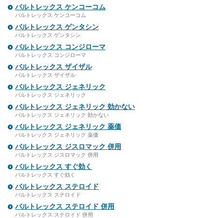
バルトレックス ケンコーコム
バルトレックス ケンコーコム
バルトレックス ゲンタシン
バルトレックス ゲンタシン
バルトレックス コンジローマ
バルトレックス コンジローマ
バルトレックス ザイザル
バルトレックス ザイザル
バルトレックス ジェネリック
バルトレックス ジェネリック
バルトレックス ジェネリック 効かない
バルトレックス ジェネリック 効かない
バルトレックス ジェネリック 薬価
バルトレックス ジェネリック 薬価
バルトレックス ジスロマック 併用
バルトレックス ジスロマック 併用
バルトレックス すぐ効く
バルトレックス すぐ効く
バルトレックス ステロイド
バルトレックス ステロイド
バルトレックス ステロイド 併用
バルトレックス ステロイド 併用