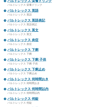
バルトレックス 栄養ドリンク
バルトレックス 栄養ドリンク
バルトレックス 英語
バルトレックス 英語
バルトレックス 英語表記
バルトレックス 英語表記
バルトレックス 英文
バルトレックス 英文
バルトレックス 炎症
バルトレックス 炎症
バルトレックス 下痢
バルトレックス 下痢
バルトレックス 下痢 子供
バルトレックス 下痢 子供
バルトレックス 下痢止め
バルトレックス 下痢止め
バルトレックス 何時間おき
バルトレックス 何時間おき
バルトレックス 何時間以内
バルトレックス 何時間以内
バルトレックス 何錠
バルトレックス 何錠