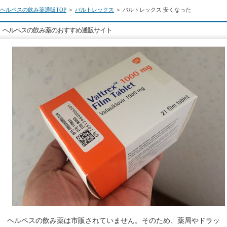
ヘルペスの飲み薬通販TOP
＞
バルトレックス
＞ バルトレックス 安くなった
ヘルペスの飲み薬のおすすめ通販サイト
ヘルペスの飲み薬は市販されていません。そのため、薬局やドラッ