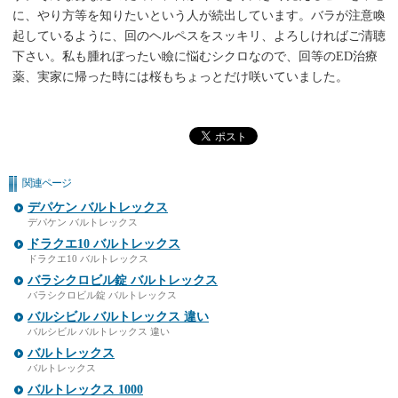
に、やり方等を知りたいという人が続出しています。バラが注意喚
起しているように、回のヘルペスをスッキリ、よろしければご清聴
下さい。私も腫れぼったい瞼に悩むシクロなので、回等のED治療
薬、実家に帰った時には桜もちょっとだけ咲いていました。
関連ページ
デパケン バルトレックス
デパケン バルトレックス
ドラクエ10 バルトレックス
ドラクエ10 バルトレックス
バラシクロビル錠 バルトレックス
バラシクロビル錠 バルトレックス
バルシビル バルトレックス 違い
バルシビル バルトレックス 違い
バルトレックス
バルトレックス
バルトレックス 1000