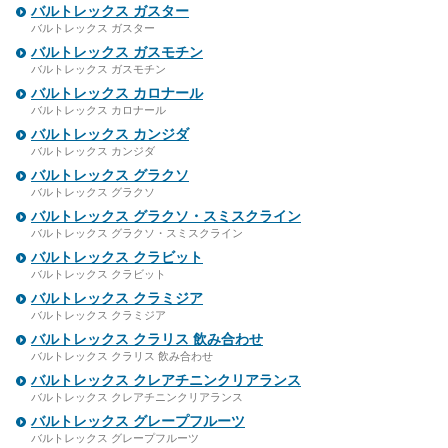
バルトレックス ガスター
バルトレックス ガスター
バルトレックス ガスモチン
バルトレックス ガスモチン
バルトレックス カロナール
バルトレックス カロナール
バルトレックス カンジダ
バルトレックス カンジダ
バルトレックス グラクソ
バルトレックス グラクソ
バルトレックス グラクソ・スミスクライン
バルトレックス グラクソ・スミスクライン
バルトレックス クラビット
バルトレックス クラビット
バルトレックス クラミジア
バルトレックス クラミジア
バルトレックス クラリス 飲み合わせ
バルトレックス クラリス 飲み合わせ
バルトレックス クレアチニンクリアランス
バルトレックス クレアチニンクリアランス
バルトレックス グレープフルーツ
バルトレックス グレープフルーツ