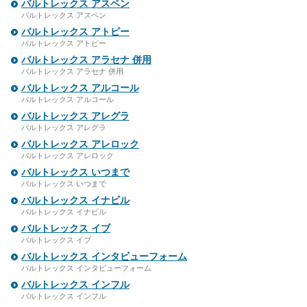
バルトレックス アスペン
バルトレックス アスペン
バルトレックス アトピー
バルトレックス アトピー
バルトレックス アラセナ 併用
バルトレックス アラセナ 併用
バルトレックス アルコール
バルトレックス アルコール
バルトレックス アレグラ
バルトレックス アレグラ
バルトレックス アレロック
バルトレックス アレロック
バルトレックス いつまで
バルトレックス いつまで
バルトレックス イナビル
バルトレックス イナビル
バルトレックス イブ
バルトレックス イブ
バルトレックス インタビューフォーム
バルトレックス インタビューフォーム
バルトレックス インフル
バルトレックス インフル