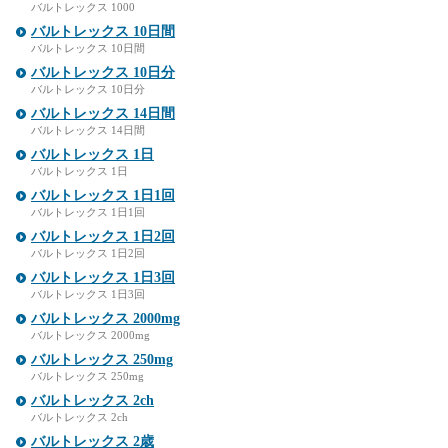
バルトレックス 1000
バルトレックス 10日間
バルトレックス 10日間
バルトレックス 10日分
バルトレックス 10日分
バルトレックス 14日間
バルトレックス 14日間
バルトレックス 1日
バルトレックス 1日
バルトレックス 1日1回
バルトレックス 1日1回
バルトレックス 1日2回
バルトレックス 1日2回
バルトレックス 1日3回
バルトレックス 1日3回
バルトレックス 2000mg
バルトレックス 2000mg
バルトレックス 250mg
バルトレックス 250mg
バルトレックス 2ch
バルトレックス 2ch
バルトレックス 2歳