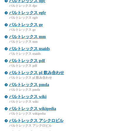
バルトレックス dpc
バルトレックス dpc
バルトレックス egfr
バルトレックス egfr
バルトレックス ge
バルトレックス ge
バルトレックス mm
バルトレックス mm
バルトレックス nsaids
バルトレックス nsaids
バルトレックス pdf
バルトレックス pdf
バルトレックス pl 飲み合わせ
バルトレックス pl 飲み合わせ
バルトレックス pmda
バルトレックス pmda
バルトレックス wiki
バルトレックス wiki
バルトレックス wikipedia
バルトレックス wikipedia
バルトレックス アシクロビル
バルトレックス アシクロビル