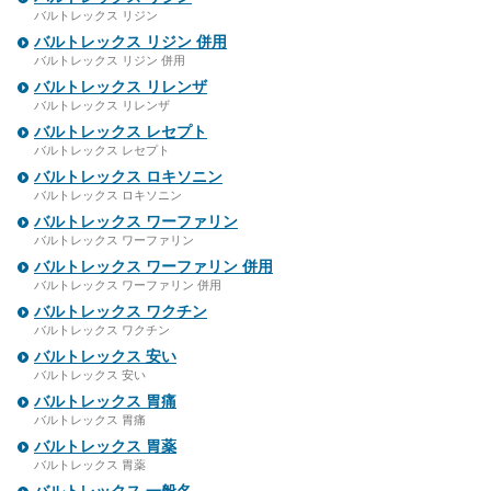
バルトレックス リジン
バルトレックス リジン 併用
バルトレックス リジン 併用
バルトレックス リレンザ
バルトレックス リレンザ
バルトレックス レセプト
バルトレックス レセプト
バルトレックス ロキソニン
バルトレックス ロキソニン
バルトレックス ワーファリン
バルトレックス ワーファリン
バルトレックス ワーファリン 併用
バルトレックス ワーファリン 併用
バルトレックス ワクチン
バルトレックス ワクチン
バルトレックス 安い
バルトレックス 安い
バルトレックス 胃痛
バルトレックス 胃痛
バルトレックス 胃薬
バルトレックス 胃薬