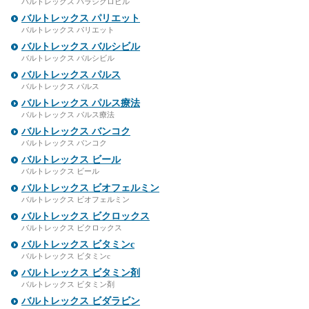
バルトレックス バラシクロビル
バルトレックス パリエット
バルトレックス パリエット
バルトレックス バルシビル
バルトレックス バルシビル
バルトレックス パルス
バルトレックス パルス
バルトレックス パルス療法
バルトレックス パルス療法
バルトレックス バンコク
バルトレックス バンコク
バルトレックス ビール
バルトレックス ビール
バルトレックス ビオフェルミン
バルトレックス ビオフェルミン
バルトレックス ビクロックス
バルトレックス ビクロックス
バルトレックス ビタミンc
バルトレックス ビタミンc
バルトレックス ビタミン剤
バルトレックス ビタミン剤
バルトレックス ビダラビン