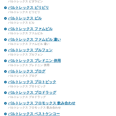
バルトレックス ビダラビン
バルトレックス ピリピリ
バルトレックス ピリピリ
バルトレックス ピル
バルトレックス ピル
バルトレックス ファムビル
バルトレックス ファムビル
バルトレックス ファムビル 違い
バルトレックス ファムビル 違い
バルトレックス ブルフェン
バルトレックス ブルフェン
バルトレックス プレドニン 併用
バルトレックス プレドニン 併用
バルトレックス ブログ
バルトレックス ブログ
バルトレックス プロトピック
バルトレックス プロトピック
バルトレックス プロドラッグ
バルトレックス プロドラッグ
バルトレックス フロモックス 飲み合わせ
バルトレックス フロモックス 飲み合わせ
バルトレックス ベストケンコー