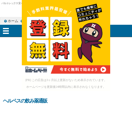
バルトレックス 安くなった
ホーム
RSS購読
サイトマップ
メニュー
[PR] この広告は3ヶ月以上更新がないため表示されています。
ホームページを更新後24時間以内に表示されなくなります。
ヘルペスの飲み薬通販