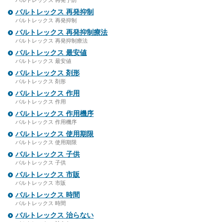
バルトレックス 再発予防
バルトレックス 再発抑制
バルトレックス 再発抑制
バルトレックス 再発抑制療法
バルトレックス 再発抑制療法
バルトレックス 最安値
バルトレックス 最安値
バルトレックス 剤形
バルトレックス 剤形
バルトレックス 作用
バルトレックス 作用
バルトレックス 作用機序
バルトレックス 作用機序
バルトレックス 使用期限
バルトレックス 使用期限
バルトレックス 子供
バルトレックス 子供
バルトレックス 市販
バルトレックス 市販
バルトレックス 時間
バルトレックス 時間
バルトレックス 治らない