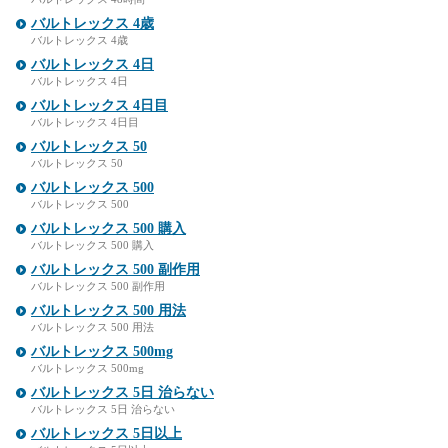
バルトレックス 4歳
バルトレックス 4歳
バルトレックス 4日
バルトレックス 4日
バルトレックス 4日目
バルトレックス 4日目
バルトレックス 50
バルトレックス 50
バルトレックス 500
バルトレックス 500
バルトレックス 500 購入
バルトレックス 500 購入
バルトレックス 500 副作用
バルトレックス 500 副作用
バルトレックス 500 用法
バルトレックス 500 用法
バルトレックス 500mg
バルトレックス 500mg
バルトレックス 5日 治らない
バルトレックス 5日 治らない
バルトレックス 5日以上