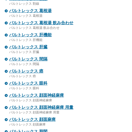
バルトレックス 割線
バルトレックス 葛根湯
バルトレックス 葛根湯
バルトレックス 葛根湯 飲み合わせ
バルトレックス 葛根湯 飲み合わせ
バルトレックス 肝機能
バルトレックス 肝機能
バルトレックス 肝臓
バルトレックス 肝臓
バルトレックス 間隔
バルトレックス 間隔
バルトレックス 癌
バルトレックス 癌
バルトレックス 眼科
バルトレックス 眼科
バルトレックス 顔面神経麻痺
バルトレックス 顔面神経麻痺
バルトレックス 顔面神経麻痺 用量
バルトレックス 顔面神経麻痺 用量
バルトレックス 顔面麻痺
バルトレックス 顔面麻痺
バルトレックス 期間