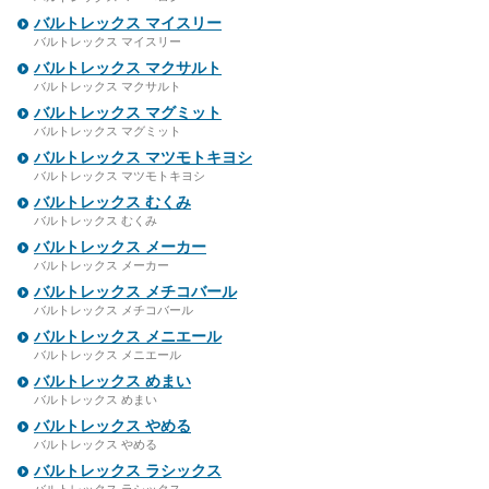
バルトレックス マイスリー
バルトレックス マイスリー
バルトレックス マクサルト
バルトレックス マクサルト
バルトレックス マグミット
バルトレックス マグミット
バルトレックス マツモトキヨシ
バルトレックス マツモトキヨシ
バルトレックス むくみ
バルトレックス むくみ
バルトレックス メーカー
バルトレックス メーカー
バルトレックス メチコバール
バルトレックス メチコバール
バルトレックス メニエール
バルトレックス メニエール
バルトレックス めまい
バルトレックス めまい
バルトレックス やめる
バルトレックス やめる
バルトレックス ラシックス