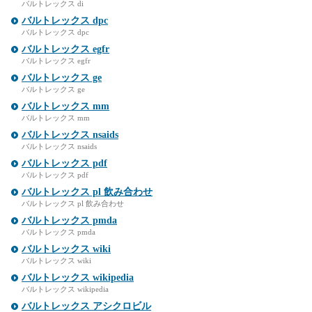
バルトレックス di
バルトレックス dpc
バルトレックス dpc
バルトレックス egfr
バルトレックス egfr
バルトレックス ge
バルトレックス ge
バルトレックス mm
バルトレックス mm
バルトレックス nsaids
バルトレックス nsaids
バルトレックス pdf
バルトレックス pdf
バルトレックス pl 飲み合わせ
バルトレックス pl 飲み合わせ
バルトレックス pmda
バルトレックス pmda
バルトレックス wiki
バルトレックス wiki
バルトレックス wikipedia
バルトレックス wikipedia
バルトレックス アシクロビル