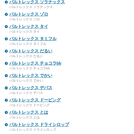
バルトレックス ソラナックス
バルトレックス ソラナックス
バルトレックス ゾロ
バルトレックス ゾロ
バルトレックス タイ
バルトレックス タイ
バルトレックス タミフル
バルトレックス タミフル
バルトレックス だるい
バルトレックス だるい
バルトレックス チョコラbb
バルトレックス チョコラbb
バルトレックス でかい
バルトレックス でかい
バルトレックス デパス
バルトレックス デパス
バルトレックス ドーピング
バルトレックス ドーピング
バルトレックス とは
バルトレックス とは
バルトレックス ドライシロップ
バルトレックス ドライシロップ