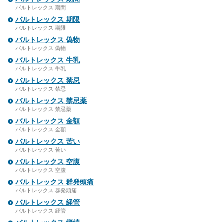
バルトレックス 期間
バルトレックス 期限
バルトレックス 期限
バルトレックス 偽物
バルトレックス 偽物
バルトレックス 牛乳
バルトレックス 牛乳
バルトレックス 禁忌
バルトレックス 禁忌
バルトレックス 禁忌薬
バルトレックス 禁忌薬
バルトレックス 金額
バルトレックス 金額
バルトレックス 苦い
バルトレックス 苦い
バルトレックス 空腹
バルトレックス 空腹
バルトレックス 群発頭痛
バルトレックス 群発頭痛
バルトレックス 経管
バルトレックス 経管