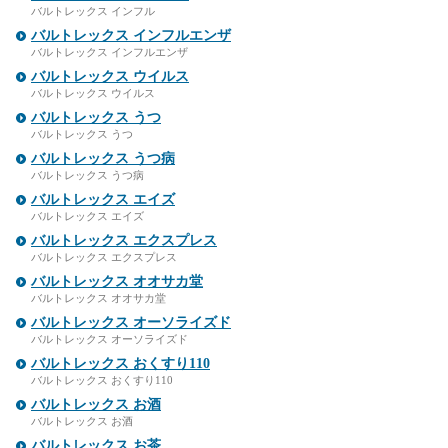
バルトレックス インフル
バルトレックス インフルエンザ
バルトレックス インフルエンザ
バルトレックス ウイルス
バルトレックス ウイルス
バルトレックス うつ
バルトレックス うつ
バルトレックス うつ病
バルトレックス うつ病
バルトレックス エイズ
バルトレックス エイズ
バルトレックス エクスプレス
バルトレックス エクスプレス
バルトレックス オオサカ堂
バルトレックス オオサカ堂
バルトレックス オーソライズド
バルトレックス オーソライズド
バルトレックス おくすり110
バルトレックス おくすり110
バルトレックス お酒
バルトレックス お酒
バルトレックス お茶