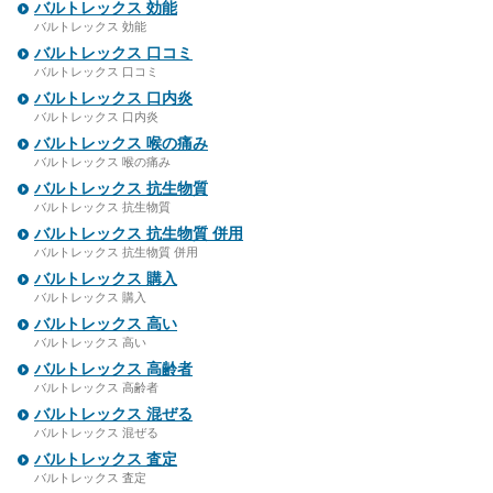
バルトレックス 効能
バルトレックス 効能
バルトレックス 口コミ
バルトレックス 口コミ
バルトレックス 口内炎
バルトレックス 口内炎
バルトレックス 喉の痛み
バルトレックス 喉の痛み
バルトレックス 抗生物質
バルトレックス 抗生物質
バルトレックス 抗生物質 併用
バルトレックス 抗生物質 併用
バルトレックス 購入
バルトレックス 購入
バルトレックス 高い
バルトレックス 高い
バルトレックス 高齢者
バルトレックス 高齢者
バルトレックス 混ぜる
バルトレックス 混ぜる
バルトレックス 査定
バルトレックス 査定