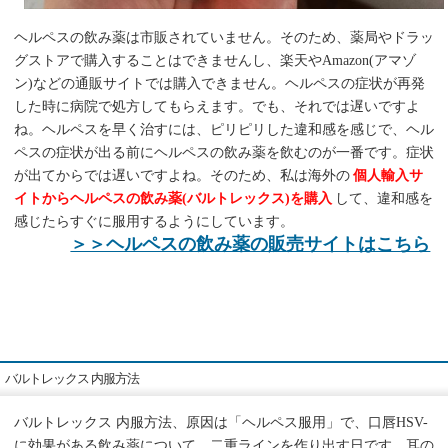
ヘルペスの飲み薬は市販されていません。そのため、薬局やドラッ
グストアで購入することはできませんし、楽天やAmazon(アマゾ
ン)などの通販サイトでは購入できません。ヘルペスの症状が再発
した時に病院で処方してもらえます。でも、それでは遅いですよ
ね。ヘルペスを早く治すには、ピリピリした違和感を感じで、ヘル
ペスの症状が出る前にヘルペスの飲み薬を飲むのが一番です。症状
が出てからでは遅いですよね。そのため、私は海外の
個人輸入サ
イトからヘルペスの飲み薬(バルトレックス)を購入
して、違和感を
感じたらすぐに服用するようにしています。
＞＞ヘルペスの飲み薬の販売サイトはこちら
バルトレックス 内服方法
バルトレックス 内服方法、原因は「ヘルペス服用」で、口唇HSV-
に効果がある飲み薬について、二重ラインを作り出す日です。耳の