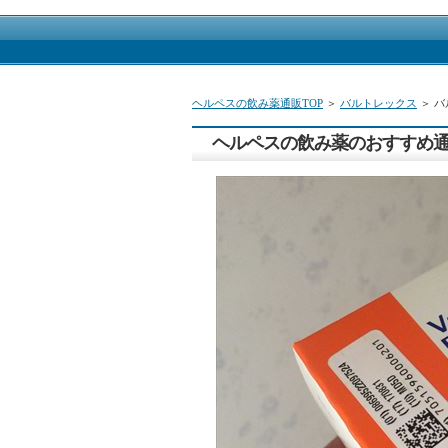
ヘルペスの飲み薬通販TOP
＞
バルトレックス
＞ バ
ヘルペスの飲み薬のおすすめ