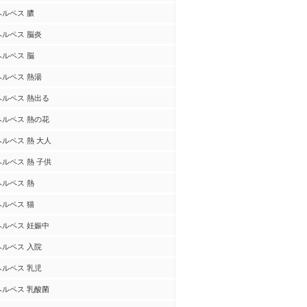
ヘルペス 膿
ヘルペス 脳炎
ヘルペス 脳
ヘルペス 熱湯
ヘルペス 熱出る
ヘルペス 熱の花
ヘルペス 熱 大人
ヘルペス 熱 子供
ヘルペス 熱
ヘルペス 猫
ヘルペス 妊娠中
ヘルペス 入院
ヘルペス 乳児
ヘルペス 乳酸菌