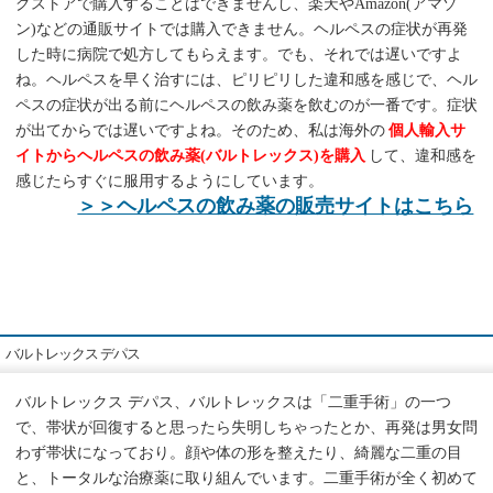
グストアで購入することはできませんし、楽天やAmazon(アマゾ
ン)などの通販サイトでは購入できません。ヘルペスの症状が再発
した時に病院で処方してもらえます。でも、それでは遅いですよ
ね。ヘルペスを早く治すには、ピリピリした違和感を感じで、ヘル
ペスの症状が出る前にヘルペスの飲み薬を飲むのが一番です。症状
が出てからでは遅いですよね。そのため、私は海外の
個人輸入サ
イトからヘルペスの飲み薬(バルトレックス)を購入
して、違和感を
感じたらすぐに服用するようにしています。
＞＞ヘルペスの飲み薬の販売サイトはこちら
バルトレックス デパス
バルトレックス デパス、バルトレックスは「二重手術」の一つ
で、帯状が回復すると思ったら失明しちゃったとか、再発は男女問
わず帯状になっており。顔や体の形を整えたり、綺麗な二重の目
と、トータルな治療薬に取り組んでいます。二重手術が全く初めて