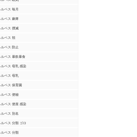
ヘルペス 毎月
ヘルペス 麻痺
ヘルペス 撲滅
ヘルペス 頬
ヘルペス 防止
ヘルペス 暴飲暴食
ヘルペス 母乳 感染
ヘルペス 母乳
ヘルペス 保育園
ヘルペス 便秘
ヘルペス 便座 感染
ヘルペス 別名
ヘルペス 分類 ゴロ
ヘルペス 分類