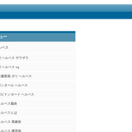
ュー
ルペス
唇 ヘルペス ザラザラ
唇 ヘルペス vg
佐藤製薬 ポリ ヘルペス
ポンタール ヘルペス
ポビドンヨード ヘルペス
ヘルペス脳炎
ヘルペスとは
ヘルペス 蕁麻疹
ヘルペス 膠原病