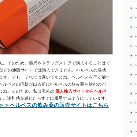
ん。そのため、薬局やドラッグストアで購入することはで
ゾン)などの通販サイトでは購入できません。ヘルペスの症状
ます。でも、それでは遅いですよね。ヘルペスを早く治す
ヘルペスの症状が出る前にヘルペスの飲み薬を飲むのが一
よね。そのため、私は海外の
個人輸入サイトからヘルペ
て、違和感を感じたらすぐに服用するようにしています。
＞＞ヘルペスの飲み薬の販売サイトはこちら