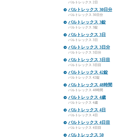
バルトレックス 2日
バルトレックス 30日分
バルトレックス 30日分
バルトレックス 3錠
バルトレックス 3錠
バルトレックス 3日
バルトレックス 3日
バルトレックス 3日分
バルトレックス 3日分
バルトレックス 3日目
バルトレックス 3日目
バルトレックス 42錠
バルトレックス 42錠
バルトレックス 48時間
バルトレックス 48時間
バルトレックス 4歳
バルトレックス 4歳
バルトレックス 4日
バルトレックス 4日
バルトレックス 4日目
バルトレックス 4日目
バルトレックス 50