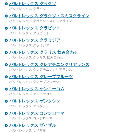
バルトレックス グラクソ
バルトレックス グラクソ
バルトレックス グラクソ・スミスクライン
バルトレックス グラクソ・スミスクライン
バルトレックス クラビット
バルトレックス クラビット
バルトレックス クラミジア
バルトレックス クラミジア
バルトレックス クラリス 飲み合わせ
バルトレックス クラリス 飲み合わせ
バルトレックス クレアチニンクリアランス
バルトレックス クレアチニンクリアランス
バルトレックス グレープフルーツ
バルトレックス グレープフルーツ
バルトレックス ケンコーコム
バルトレックス ケンコーコム
バルトレックス ゲンタシン
バルトレックス ゲンタシン
バルトレックス コンジローマ
バルトレックス コンジローマ
バルトレックス ザイザル
バルトレックス ザイザル