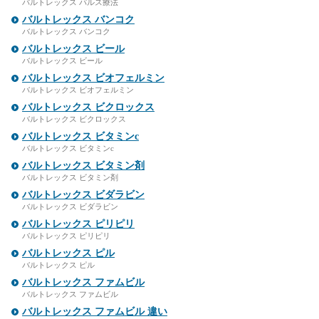
バルトレックス パルス療法
バルトレックス バンコク
バルトレックス バンコク
バルトレックス ビール
バルトレックス ビール
バルトレックス ビオフェルミン
バルトレックス ビオフェルミン
バルトレックス ビクロックス
バルトレックス ビクロックス
バルトレックス ビタミンc
バルトレックス ビタミンc
バルトレックス ビタミン剤
バルトレックス ビタミン剤
バルトレックス ビダラビン
バルトレックス ビダラビン
バルトレックス ピリピリ
バルトレックス ピリピリ
バルトレックス ピル
バルトレックス ピル
バルトレックス ファムビル
バルトレックス ファムビル
バルトレックス ファムビル 違い