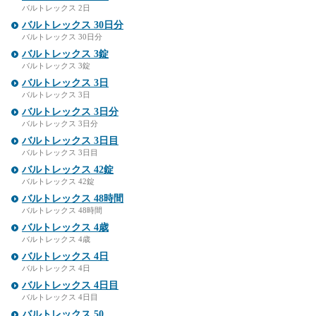
バルトレックス 2日
バルトレックス 30日分
バルトレックス 30日分
バルトレックス 3錠
バルトレックス 3錠
バルトレックス 3日
バルトレックス 3日
バルトレックス 3日分
バルトレックス 3日分
バルトレックス 3日目
バルトレックス 3日目
バルトレックス 42錠
バルトレックス 42錠
バルトレックス 48時間
バルトレックス 48時間
バルトレックス 4歳
バルトレックス 4歳
バルトレックス 4日
バルトレックス 4日
バルトレックス 4日目
バルトレックス 4日目
バルトレックス 50