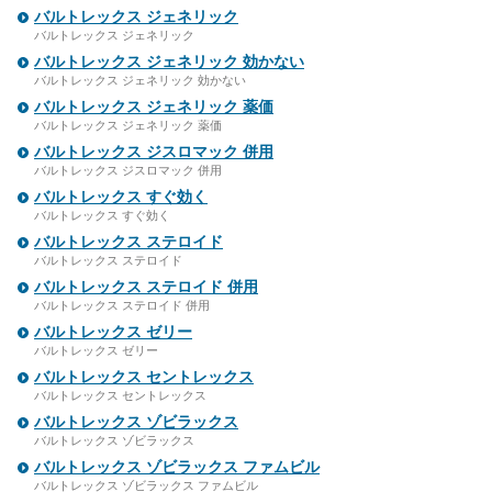
バルトレックス ジェネリック
バルトレックス ジェネリック
バルトレックス ジェネリック 効かない
バルトレックス ジェネリック 効かない
バルトレックス ジェネリック 薬価
バルトレックス ジェネリック 薬価
バルトレックス ジスロマック 併用
バルトレックス ジスロマック 併用
バルトレックス すぐ効く
バルトレックス すぐ効く
バルトレックス ステロイド
バルトレックス ステロイド
バルトレックス ステロイド 併用
バルトレックス ステロイド 併用
バルトレックス ゼリー
バルトレックス ゼリー
バルトレックス セントレックス
バルトレックス セントレックス
バルトレックス ゾビラックス
バルトレックス ゾビラックス
バルトレックス ゾビラックス ファムビル
バルトレックス ゾビラックス ファムビル