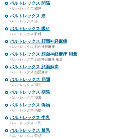
バルトレックス 間隔
バルトレックス 間隔
バルトレックス 癌
バルトレックス 癌
バルトレックス 眼科
バルトレックス 眼科
バルトレックス 顔面神経麻痺
バルトレックス 顔面神経麻痺
バルトレックス 顔面神経麻痺 用量
バルトレックス 顔面神経麻痺 用量
バルトレックス 顔面麻痺
バルトレックス 顔面麻痺
バルトレックス 期間
バルトレックス 期間
バルトレックス 期限
バルトレックス 期限
バルトレックス 偽物
バルトレックス 偽物
バルトレックス 牛乳
バルトレックス 牛乳
バルトレックス 禁忌
バルトレックス 禁忌