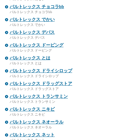
バルトレックス チョコラbb
バルトレックス チョコラbb
バルトレックス でかい
バルトレックス でかい
バルトレックス デパス
バルトレックス デパス
バルトレックス ドーピング
バルトレックス ドーピング
バルトレックス とは
バルトレックス とは
バルトレックス ドライシロップ
バルトレックス ドライシロップ
バルトレックス ドラッグストア
バルトレックス ドラッグストア
バルトレックス トランサミン
バルトレックス トランサミン
バルトレックス ニキビ
バルトレックス ニキビ
バルトレックス ネオーラル
バルトレックス ネオーラル
バルトレックス ネット