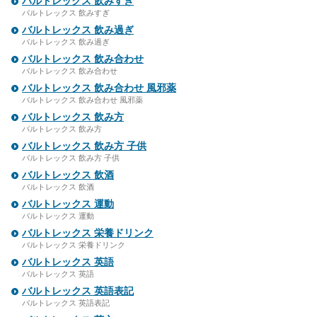
バルトレックス 飲みすぎ
バルトレックス 飲みすぎ
バルトレックス 飲み過ぎ
バルトレックス 飲み過ぎ
バルトレックス 飲み合わせ
バルトレックス 飲み合わせ
バルトレックス 飲み合わせ 風邪薬
バルトレックス 飲み合わせ 風邪薬
バルトレックス 飲み方
バルトレックス 飲み方
バルトレックス 飲み方 子供
バルトレックス 飲み方 子供
バルトレックス 飲酒
バルトレックス 飲酒
バルトレックス 運動
バルトレックス 運動
バルトレックス 栄養ドリンク
バルトレックス 栄養ドリンク
バルトレックス 英語
バルトレックス 英語
バルトレックス 英語表記
バルトレックス 英語表記