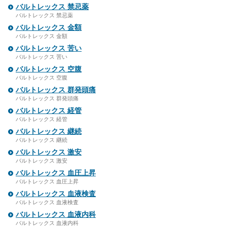
バルトレックス 禁忌薬
バルトレックス 禁忌薬
バルトレックス 金額
バルトレックス 金額
バルトレックス 苦い
バルトレックス 苦い
バルトレックス 空腹
バルトレックス 空腹
バルトレックス 群発頭痛
バルトレックス 群発頭痛
バルトレックス 経管
バルトレックス 経管
バルトレックス 継続
バルトレックス 継続
バルトレックス 激安
バルトレックス 激安
バルトレックス 血圧上昇
バルトレックス 血圧上昇
バルトレックス 血液検査
バルトレックス 血液検査
バルトレックス 血液内科
バルトレックス 血液内科