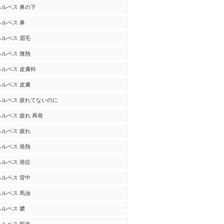
ヘルペス 鼻の下
ヘルペス 鼻
ヘルペス 眉毛
ヘルペス 微熱
ヘルペス 皮膚科
ヘルペス 皮膚
ヘルペス 疲れてないのに
ヘルペス 疲れ 再発
ヘルペス 疲れ
ヘルペス 発熱
ヘルペス 発症
ヘルペス 背中
ヘルペス 馬油
ヘルペス 膿