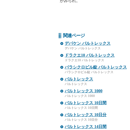
がみられ。
関連ページ
デパケン バルトレックス
デパケン バルトレックス
ドラクエ10 バルトレックス
ドラクエ10 バルトレックス
バラシクロビル錠 バルトレックス
バラシクロビル錠 バルトレックス
バルトレックス
バルトレックス
バルトレックス 1000
バルトレックス 1000
バルトレックス 10日間
バルトレックス 10日間
バルトレックス 10日分
バルトレックス 10日分
バルトレックス 14日間