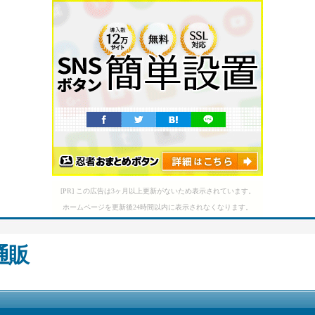
[PR] この広告は3ヶ月以上更新がないため表示されています。
ホームページを更新後24時間以内に表示されなくなります。
通販