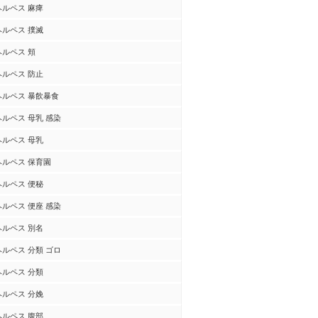
ヘルペス 麻痺
ヘルペス 撲滅
ヘルペス 頬
ヘルペス 防止
ヘルペス 暴飲暴食
ヘルペス 母乳 感染
ヘルペス 母乳
ヘルペス 保育園
ヘルペス 便秘
ヘルペス 便座 感染
ヘルペス 別名
ヘルペス 分類 ゴロ
ヘルペス 分類
ヘルペス 分娩
ヘルペス 腹部