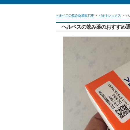
ヘルペスの飲み薬通販TOP
＞
バルトレックス
＞ バ
ヘルペスの飲み薬のおすすめ