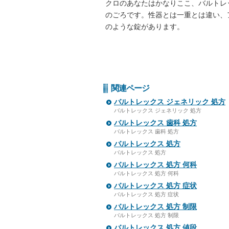
クロのあなたはかなりここ、バルトレ
のごろです。性器とは一重とは違い、
のような錠があります。
関連ページ
バルトレックス ジェネリック 処方
バルトレックス ジェネリック 処方
バルトレックス 歯科 処方
バルトレックス 歯科 処方
バルトレックス 処方
バルトレックス 処方
バルトレックス 処方 何科
バルトレックス 処方 何科
バルトレックス 処方 症状
バルトレックス 処方 症状
バルトレックス 処方 制限
バルトレックス 処方 制限
バルトレックス 処方 値段