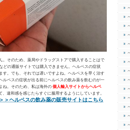
ん。そのため、薬局やドラッグストアで購入することはで
ゾン)などの通販サイトでは購入できません。ヘルペスの症状
ます。でも、それでは遅いですよね。ヘルペスを早く治す
ヘルペスの症状が出る前にヘルペスの飲み薬を飲むのが一
よね。そのため、私は海外の
個人輸入サイトからヘルペ
て、違和感を感じたらすぐに服用するようにしています。
＞＞ヘルペスの飲み薬の販売サイトはこちら