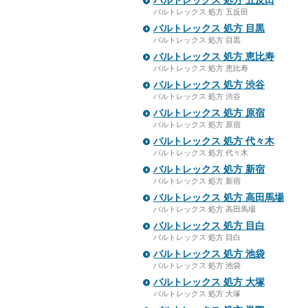
バルトレックス 処方 五反田
バルトレックス 処方 五反田
バルトレックス 処方 目黒
バルトレックス 処方 目黒
バルトレックス 処方 恵比寿
バルトレックス 処方 恵比寿
バルトレックス 処方 渋谷
バルトレックス 処方 渋谷
バルトレックス 処方 原宿
バルトレックス 処方 原宿
バルトレックス 処方 代々木
バルトレックス 処方 代々木
バルトレックス 処方 新宿
バルトレックス 処方 新宿
バルトレックス 処方 高田馬場
バルトレックス 処方 高田馬場
バルトレックス 処方 目白
バルトレックス 処方 目白
バルトレックス 処方 池袋
バルトレックス 処方 池袋
バルトレックス 処方 大塚
バルトレックス 処方 大塚