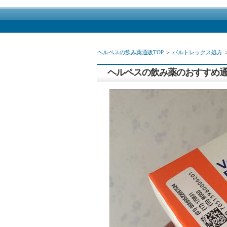
ヘルペスの飲み薬通販TOP
＞
バルトレックス処方
ヘルペスの飲み薬のおすすめ