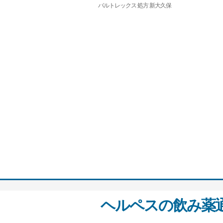
バルトレックス 処方 新大久保
ヘルペスの飲み薬