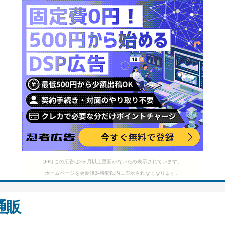
[PR] この広告は3ヶ月以上更新がないため表示されています。
ホームページを更新後24時間以内に表示されなくなります。
通販