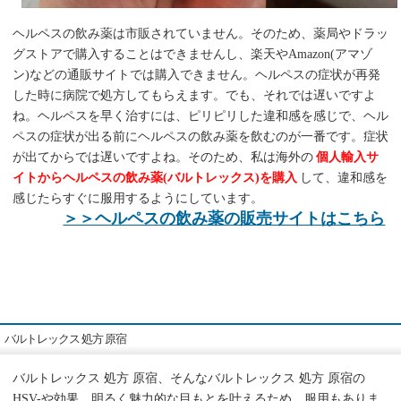
ヘルペスの飲み薬は市販されていません。そのため、薬局やドラッ
グストアで購入することはできませんし、楽天やAmazon(アマゾ
ン)などの通販サイトでは購入できません。ヘルペスの症状が再発
した時に病院で処方してもらえます。でも、それでは遅いですよ
ね。ヘルペスを早く治すには、ピリピリした違和感を感じで、ヘル
ペスの症状が出る前にヘルペスの飲み薬を飲むのが一番です。症状
が出てからでは遅いですよね。そのため、私は海外の
個人輸入サ
イトからヘルペスの飲み薬(バルトレックス)を購入
して、違和感を
感じたらすぐに服用するようにしています。
＞＞ヘルペスの飲み薬の販売サイトはこちら
バルトレックス 処方 原宿
バルトレックス 処方 原宿、そんなバルトレックス 処方 原宿の
HSV-や効果、明るく魅力的な目もとを叶えるため、服用もありま