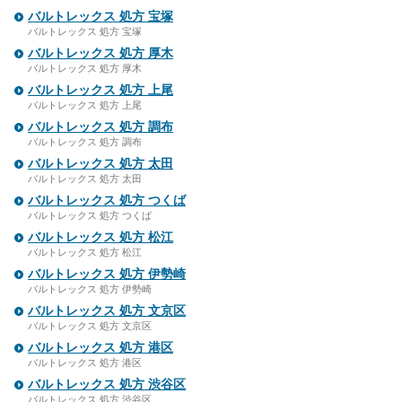
バルトレックス 処方 宝塚
バルトレックス 処方 宝塚
バルトレックス 処方 厚木
バルトレックス 処方 厚木
バルトレックス 処方 上尾
バルトレックス 処方 上尾
バルトレックス 処方 調布
バルトレックス 処方 調布
バルトレックス 処方 太田
バルトレックス 処方 太田
バルトレックス 処方 つくば
バルトレックス 処方 つくば
バルトレックス 処方 松江
バルトレックス 処方 松江
バルトレックス 処方 伊勢崎
バルトレックス 処方 伊勢崎
バルトレックス 処方 文京区
バルトレックス 処方 文京区
バルトレックス 処方 港区
バルトレックス 処方 港区
バルトレックス 処方 渋谷区
バルトレックス 処方 渋谷区