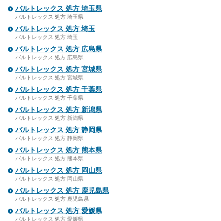
バルトレックス 処方 埼玉県
バルトレックス 処方 埼玉県
バルトレックス 処方 埼玉
バルトレックス 処方 埼玉
バルトレックス 処方 広島県
バルトレックス 処方 広島県
バルトレックス 処方 宮城県
バルトレックス 処方 宮城県
バルトレックス 処方 千葉県
バルトレックス 処方 千葉県
バルトレックス 処方 新潟県
バルトレックス 処方 新潟県
バルトレックス 処方 静岡県
バルトレックス 処方 静岡県
バルトレックス 処方 熊本県
バルトレックス 処方 熊本県
バルトレックス 処方 岡山県
バルトレックス 処方 岡山県
バルトレックス 処方 鹿児島県
バルトレックス 処方 鹿児島県
バルトレックス 処方 愛媛県
バルトレックス 処方 愛媛県