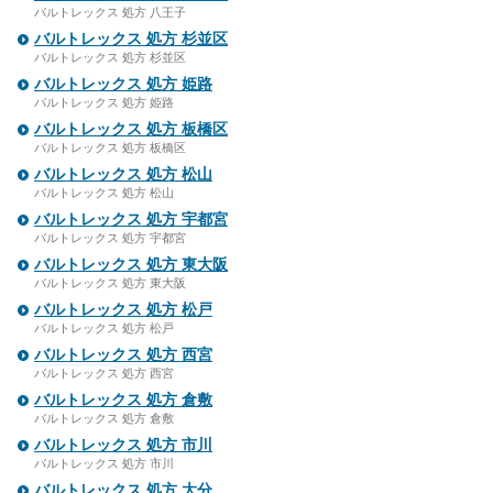
バルトレックス 処方 八王子
バルトレックス 処方 杉並区
バルトレックス 処方 杉並区
バルトレックス 処方 姫路
バルトレックス 処方 姫路
バルトレックス 処方 板橋区
バルトレックス 処方 板橋区
バルトレックス 処方 松山
バルトレックス 処方 松山
バルトレックス 処方 宇都宮
バルトレックス 処方 宇都宮
バルトレックス 処方 東大阪
バルトレックス 処方 東大阪
バルトレックス 処方 松戸
バルトレックス 処方 松戸
バルトレックス 処方 西宮
バルトレックス 処方 西宮
バルトレックス 処方 倉敷
バルトレックス 処方 倉敷
バルトレックス 処方 市川
バルトレックス 処方 市川
バルトレックス 処方 大分