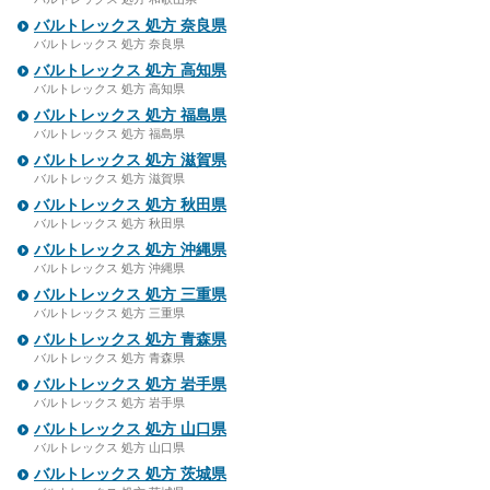
バルトレックス 処方 奈良県
バルトレックス 処方 奈良県
バルトレックス 処方 高知県
バルトレックス 処方 高知県
バルトレックス 処方 福島県
バルトレックス 処方 福島県
バルトレックス 処方 滋賀県
バルトレックス 処方 滋賀県
バルトレックス 処方 秋田県
バルトレックス 処方 秋田県
バルトレックス 処方 沖縄県
バルトレックス 処方 沖縄県
バルトレックス 処方 三重県
バルトレックス 処方 三重県
バルトレックス 処方 青森県
バルトレックス 処方 青森県
バルトレックス 処方 岩手県
バルトレックス 処方 岩手県
バルトレックス 処方 山口県
バルトレックス 処方 山口県
バルトレックス 処方 茨城県