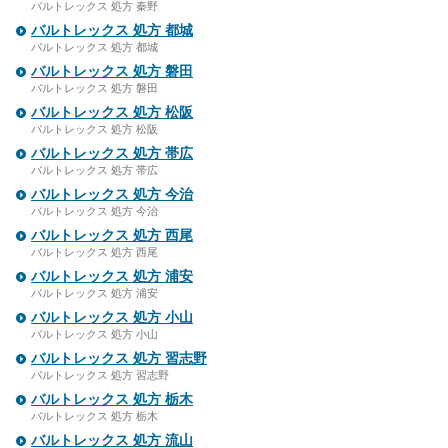
バルトレックス 処方 秦野
バルトレックス 処方 都城
バルトレックス 処方 都城
バルトレックス 処方 磐田
バルトレックス 処方 磐田
バルトレックス 処方 松阪
バルトレックス 処方 松阪
バルトレックス 処方 帯広
バルトレックス 処方 帯広
バルトレックス 処方 今治
バルトレックス 処方 今治
バルトレックス 処方 西尾
バルトレックス 処方 西尾
バルトレックス 処方 浦安
バルトレックス 処方 浦安
バルトレックス 処方 小山
バルトレックス 処方 小山
バルトレックス 処方 習志野
バルトレックス 処方 習志野
バルトレックス 処方 栃木
バルトレックス 処方 栃木
バルトレックス 処方 流山