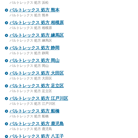
バルトレックス 処方 浜松
バルトレックス 処方 熊本
バルトレックス 処方 熊本
バルトレックス 処方 相模原
バルトレックス 処方 相模原
バルトレックス 処方 練馬区
バルトレックス 処方 練馬区
バルトレックス 処方 静岡
バルトレックス 処方 静岡
バルトレックス 処方 岡山
バルトレックス 処方 岡山
バルトレックス 処方 大田区
バルトレックス 処方 大田区
バルトレックス 処方 足立区
バルトレックス 処方 足立区
バルトレックス 処方 江戸川区
バルトレックス 処方 江戸川区
バルトレックス 処方 船橋
バルトレックス 処方 船橋
バルトレックス 処方 鹿児島
バルトレックス 処方 鹿児島
バルトレックス 処方 八王子