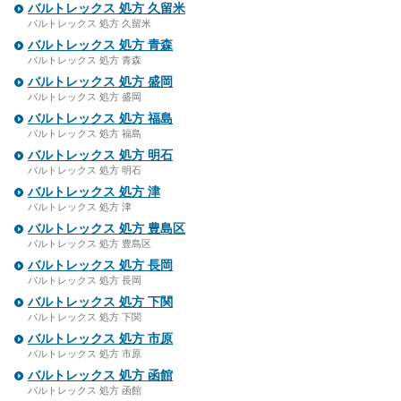
バルトレックス 処方 久留米
バルトレックス 処方 久留米
バルトレックス 処方 青森
バルトレックス 処方 青森
バルトレックス 処方 盛岡
バルトレックス 処方 盛岡
バルトレックス 処方 福島
バルトレックス 処方 福島
バルトレックス 処方 明石
バルトレックス 処方 明石
バルトレックス 処方 津
バルトレックス 処方 津
バルトレックス 処方 豊島区
バルトレックス 処方 豊島区
バルトレックス 処方 長岡
バルトレックス 処方 長岡
バルトレックス 処方 下関
バルトレックス 処方 下関
バルトレックス 処方 市原
バルトレックス 処方 市原
バルトレックス 処方 函館
バルトレックス 処方 函館