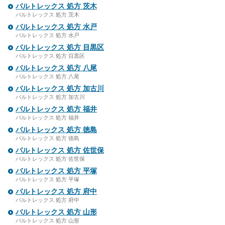
バルトレックス 処方 茨木
バルトレックス 処方 茨木
バルトレックス 処方 水戸
バルトレックス 処方 水戸
バルトレックス 処方 目黒区
バルトレックス 処方 目黒区
バルトレックス 処方 八尾
バルトレックス 処方 八尾
バルトレックス 処方 加古川
バルトレックス 処方 加古川
バルトレックス 処方 福井
バルトレックス 処方 福井
バルトレックス 処方 徳島
バルトレックス 処方 徳島
バルトレックス 処方 佐世保
バルトレックス 処方 佐世保
バルトレックス 処方 平塚
バルトレックス 処方 平塚
バルトレックス 処方 府中
バルトレックス 処方 府中
バルトレックス 処方 山形
バルトレックス 処方 山形