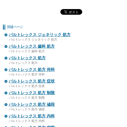
関連ページ
バルトレックス ジェネリック 処方
バルトレックス ジェネリック 処方
バルトレックス 歯科 処方
バルトレックス 歯科 処方
バルトレックス 処方
バルトレックス 処方
バルトレックス 処方 何科
バルトレックス 処方 何科
バルトレックス 処方 症状
バルトレックス 処方 症状
バルトレックス 処方 制限
バルトレックス 処方 制限
バルトレックス 処方 値段
バルトレックス 処方 値段
バルトレックス 処方 内科
バルトレックス 処方 内科