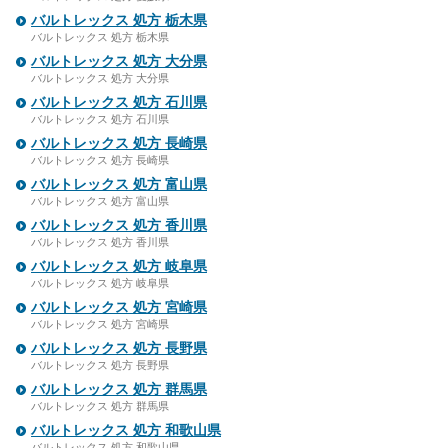
バルトレックス 処方 栃木県
バルトレックス 処方 栃木県
バルトレックス 処方 大分県
バルトレックス 処方 大分県
バルトレックス 処方 石川県
バルトレックス 処方 石川県
バルトレックス 処方 長崎県
バルトレックス 処方 長崎県
バルトレックス 処方 富山県
バルトレックス 処方 富山県
バルトレックス 処方 香川県
バルトレックス 処方 香川県
バルトレックス 処方 岐阜県
バルトレックス 処方 岐阜県
バルトレックス 処方 宮崎県
バルトレックス 処方 宮崎県
バルトレックス 処方 長野県
バルトレックス 処方 長野県
バルトレックス 処方 群馬県
バルトレックス 処方 群馬県
バルトレックス 処方 和歌山県
バルトレックス 処方 和歌山県