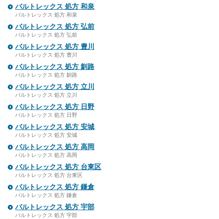
バルトレックス 処方 和泉
バルトレックス 処方 和泉
バルトレックス 処方 弘前
バルトレックス 処方 弘前
バルトレックス 処方 豊川
バルトレックス 処方 豊川
バルトレックス 処方 釧路
バルトレックス 処方 釧路
バルトレックス 処方 立川
バルトレックス 処方 立川
バルトレックス 処方 日野
バルトレックス 処方 日野
バルトレックス 処方 安城
バルトレックス 処方 安城
バルトレックス 処方 高岡
バルトレックス 処方 高岡
バルトレックス 処方 台東区
バルトレックス 処方 台東区
バルトレックス 処方 鎌倉
バルトレックス 処方 鎌倉
バルトレックス 処方 宇部
バルトレックス 処方 宇部