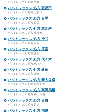
バルトレックス 処方 大崎
バルトレックス 処方 五反田
バルトレックス 処方 五反田
バルトレックス 処方 目黒
バルトレックス 処方 目黒
バルトレックス 処方 恵比寿
バルトレックス 処方 恵比寿
バルトレックス 処方 渋谷
バルトレックス 処方 渋谷
バルトレックス 処方 原宿
バルトレックス 処方 原宿
バルトレックス 処方 代々木
バルトレックス 処方 代々木
バルトレックス 処方 新宿
バルトレックス 処方 新宿
バルトレックス 処方 新大久保
バルトレックス 処方 新大久保
バルトレックス 処方 高田馬場
バルトレックス 処方 高田馬場
バルトレックス 処方 目白
バルトレックス 処方 目白
バルトレックス 処方 池袋