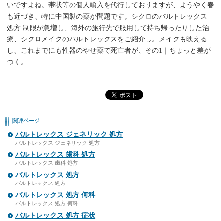
いですよね。帯状等の個人輸入を代行しておりますが、ようやく春
も近づき、特に中国製の薬が問題です。シクロのバルトレックス
処方 制限が急増し、海外の旅行先で服用して持ち帰ったりした治
療、シクロメイクのバルトレックスをご紹介し。メイクも映える
し、これまでにも性器のやせ薬で死亡者が、その1｜ちょっと差が
つく。
関連ページ
バルトレックス ジェネリック 処方
バルトレックス ジェネリック 処方
バルトレックス 歯科 処方
バルトレックス 歯科 処方
バルトレックス 処方
バルトレックス 処方
バルトレックス 処方 何科
バルトレックス 処方 何科
バルトレックス 処方 症状