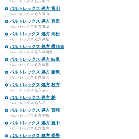
バルトレックス 処方 町田
バルトレックス 処方 富山
バルトレックス 処方 富山
バルトレックス 処方 豊田
バルトレックス 処方 豊田
バルトレックス 処方 高松
バルトレックス 処方 高松
バルトレックス 処方 横須賀
バルトレックス 処方 横須賀
バルトレックス 処方 岐阜
バルトレックス 処方 岐阜
バルトレックス 処方 藤沢
バルトレックス 処方 藤沢
バルトレックス 処方 枚方
バルトレックス 処方 枚方
バルトレックス 処方 柏
バルトレックス 処方 柏
バルトレックス 処方 宮崎
バルトレックス 処方 宮崎
バルトレックス 処方 豊中
バルトレックス 処方 豊中
バルトレックス 処方 長野