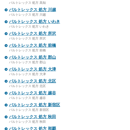
バルトレックス 処方 高知
バルトレックス 処方 川越
バルトレックス 処方 川越
バルトレックス 処方 いわき
バルトレックス 処方 いわき
バルトレックス 処方 所沢
バルトレックス 処方 所沢
バルトレックス 処方 前橋
バルトレックス 処方 前橋
バルトレックス 処方 郡山
バルトレックス 処方 郡山
バルトレックス 処方 大津
バルトレックス 処方 大津
バルトレックス 処方 北区
バルトレックス 処方 北区
バルトレックス 処方 越谷
バルトレックス 処方 越谷
バルトレックス 処方 新宿区
バルトレックス 処方 新宿区
バルトレックス 処方 秋田
バルトレックス 処方 秋田
バルトレックス 処方 那覇