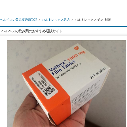
ヘルペスの飲み薬通販TOP
＞
バルトレックス処方
＞ バルトレックス 処方 制限
ヘルペスの飲み薬のおすすめ通販サイト