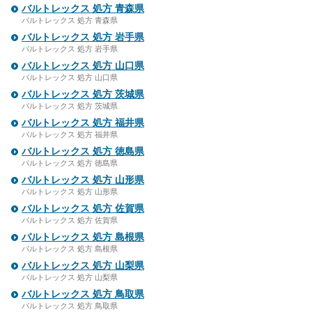
バルトレックス 処方 青森県
バルトレックス 処方 青森県
バルトレックス 処方 岩手県
バルトレックス 処方 岩手県
バルトレックス 処方 山口県
バルトレックス 処方 山口県
バルトレックス 処方 茨城県
バルトレックス 処方 茨城県
バルトレックス 処方 福井県
バルトレックス 処方 福井県
バルトレックス 処方 徳島県
バルトレックス 処方 徳島県
バルトレックス 処方 山形県
バルトレックス 処方 山形県
バルトレックス 処方 佐賀県
バルトレックス 処方 佐賀県
バルトレックス 処方 島根県
バルトレックス 処方 島根県
バルトレックス 処方 山梨県
バルトレックス 処方 山梨県
バルトレックス 処方 鳥取県
バルトレックス 処方 鳥取県