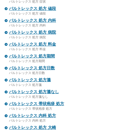
バルトレックス 処方 症状
バルトレックス 処方 値段
バルトレックス 処方 値段
バルトレックス 処方 内科
バルトレックス 処方 内科
バルトレックス 処方 病院
バルトレックス 処方 病院
バルトレックス 処方 料金
バルトレックス 処方 料金
バルトレックス 処方期間
バルトレックス 処方期間
バルトレックス 処方日数
バルトレックス 処方日数
バルトレックス 処方箋
バルトレックス 処方箋
バルトレックス 処方箋なし
バルトレックス 処方箋なし
バルトレックス 帯状疱疹 処方
バルトレックス 帯状疱疹 処方
バルトレックス 内科 処方
バルトレックス 内科 処方
バルトレックス 処方 大崎