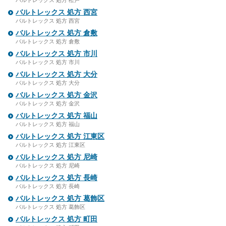
バルトレックス 処方 松戸
バルトレックス 処方 西宮
バルトレックス 処方 西宮
バルトレックス 処方 倉敷
バルトレックス 処方 倉敷
バルトレックス 処方 市川
バルトレックス 処方 市川
バルトレックス 処方 大分
バルトレックス 処方 大分
バルトレックス 処方 金沢
バルトレックス 処方 金沢
バルトレックス 処方 福山
バルトレックス 処方 福山
バルトレックス 処方 江東区
バルトレックス 処方 江東区
バルトレックス 処方 尼崎
バルトレックス 処方 尼崎
バルトレックス 処方 長崎
バルトレックス 処方 長崎
バルトレックス 処方 葛飾区
バルトレックス 処方 葛飾区
バルトレックス 処方 町田