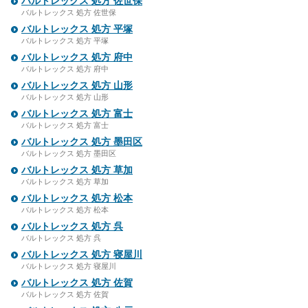
バルトレックス 処方 佐世保
バルトレックス 処方 佐世保
バルトレックス 処方 平塚
バルトレックス 処方 平塚
バルトレックス 処方 府中
バルトレックス 処方 府中
バルトレックス 処方 山形
バルトレックス 処方 山形
バルトレックス 処方 富士
バルトレックス 処方 富士
バルトレックス 処方 墨田区
バルトレックス 処方 墨田区
バルトレックス 処方 草加
バルトレックス 処方 草加
バルトレックス 処方 松本
バルトレックス 処方 松本
バルトレックス 処方 呉
バルトレックス 処方 呉
バルトレックス 処方 寝屋川
バルトレックス 処方 寝屋川
バルトレックス 処方 佐賀
バルトレックス 処方 佐賀