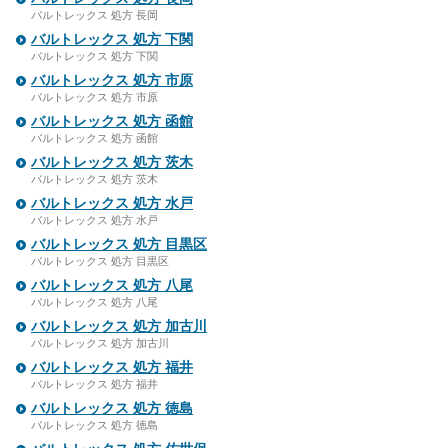
バルトレックス 処方 長岡
バルトレックス 処方 下関
バルトレックス 処方 下関
バルトレックス 処方 市原
バルトレックス 処方 市原
バルトレックス 処方 函館
バルトレックス 処方 函館
バルトレックス 処方 茨木
バルトレックス 処方 茨木
バルトレックス 処方 水戸
バルトレックス 処方 水戸
バルトレックス 処方 目黒区
バルトレックス 処方 目黒区
バルトレックス 処方 八尾
バルトレックス 処方 八尾
バルトレックス 処方 加古川
バルトレックス 処方 加古川
バルトレックス 処方 福井
バルトレックス 処方 福井
バルトレックス 処方 徳島
バルトレックス 処方 徳島