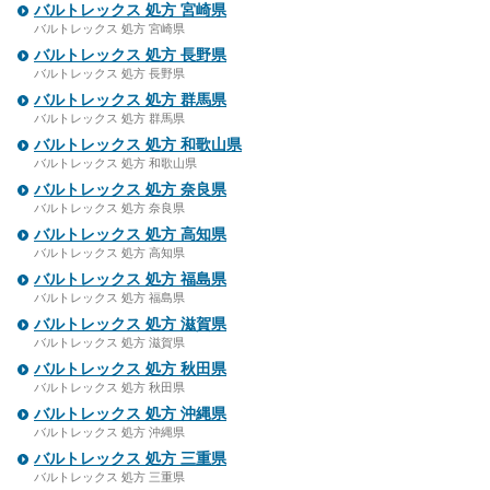
バルトレックス 処方 宮崎県
バルトレックス 処方 宮崎県
バルトレックス 処方 長野県
バルトレックス 処方 長野県
バルトレックス 処方 群馬県
バルトレックス 処方 群馬県
バルトレックス 処方 和歌山県
バルトレックス 処方 和歌山県
バルトレックス 処方 奈良県
バルトレックス 処方 奈良県
バルトレックス 処方 高知県
バルトレックス 処方 高知県
バルトレックス 処方 福島県
バルトレックス 処方 福島県
バルトレックス 処方 滋賀県
バルトレックス 処方 滋賀県
バルトレックス 処方 秋田県
バルトレックス 処方 秋田県
バルトレックス 処方 沖縄県
バルトレックス 処方 沖縄県
バルトレックス 処方 三重県
バルトレックス 処方 三重県