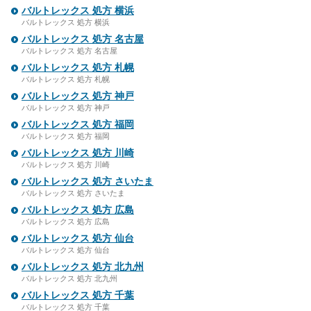
バルトレックス 処方 横浜
バルトレックス 処方 横浜
バルトレックス 処方 名古屋
バルトレックス 処方 名古屋
バルトレックス 処方 札幌
バルトレックス 処方 札幌
バルトレックス 処方 神戸
バルトレックス 処方 神戸
バルトレックス 処方 福岡
バルトレックス 処方 福岡
バルトレックス 処方 川崎
バルトレックス 処方 川崎
バルトレックス 処方 さいたま
バルトレックス 処方 さいたま
バルトレックス 処方 広島
バルトレックス 処方 広島
バルトレックス 処方 仙台
バルトレックス 処方 仙台
バルトレックス 処方 北九州
バルトレックス 処方 北九州
バルトレックス 処方 千葉
バルトレックス 処方 千葉