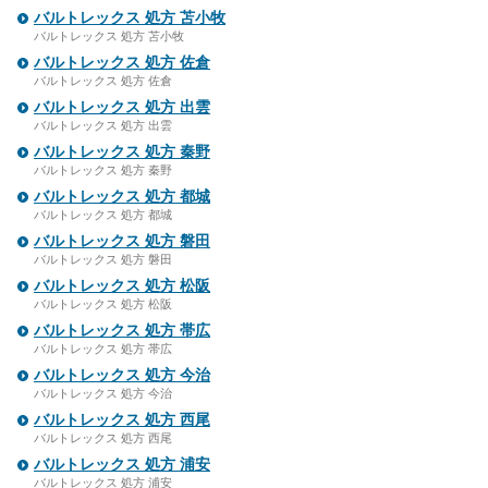
バルトレックス 処方 苫小牧
バルトレックス 処方 苫小牧
バルトレックス 処方 佐倉
バルトレックス 処方 佐倉
バルトレックス 処方 出雲
バルトレックス 処方 出雲
バルトレックス 処方 秦野
バルトレックス 処方 秦野
バルトレックス 処方 都城
バルトレックス 処方 都城
バルトレックス 処方 磐田
バルトレックス 処方 磐田
バルトレックス 処方 松阪
バルトレックス 処方 松阪
バルトレックス 処方 帯広
バルトレックス 処方 帯広
バルトレックス 処方 今治
バルトレックス 処方 今治
バルトレックス 処方 西尾
バルトレックス 処方 西尾
バルトレックス 処方 浦安
バルトレックス 処方 浦安