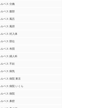
ヘルペス 分娩
ヘルペス 腹部
ヘルペス 風呂
ヘルペス 風邪
ヘルペス 封入体
ヘルペス 部位
ヘルペス 布団
ヘルペス 婦人科
ヘルペス 不妊
ヘルペス 病気
ヘルペス 病院 東京
ヘルペス 病院 いくら
ヘルペス 病院
ヘルペス 鼻腔