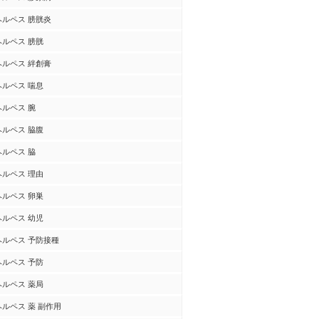
ヘルペス 膀胱炎
ヘルペス 膀胱
ヘルペス 絆創膏
ヘルペス 喘息
ヘルペス 腕
ヘルペス 脇腹
ヘルペス 脇
ヘルペス 理由
ヘルペス 卵巣
ヘルペス 幼児
ヘルペス 予防接種
ヘルペス 予防
ヘルペス 薬局
ヘルペス 薬 副作用