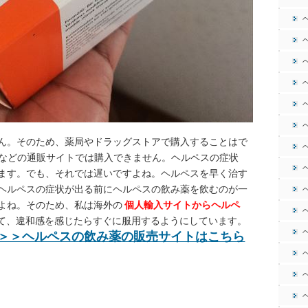
ん。そのため、薬局やドラッグストアで購入することはで
ゾン)などの通販サイトでは購入できません。ヘルペスの症状
ます。でも、それでは遅いですよね。ヘルペスを早く治す
ヘルペスの症状が出る前にヘルペスの飲み薬を飲むのが一
よね。そのため、私は海外の
個人輸入サイトからヘルペ
て、違和感を感じたらすぐに服用するようにしています。
＞＞ヘルペスの飲み薬の販売サイトはこちら