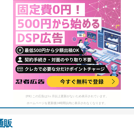
[PR] この広告は3ヶ月以上更新がないため表示されています。
ホームページを更新後24時間以内に表示されなくなります。
通販