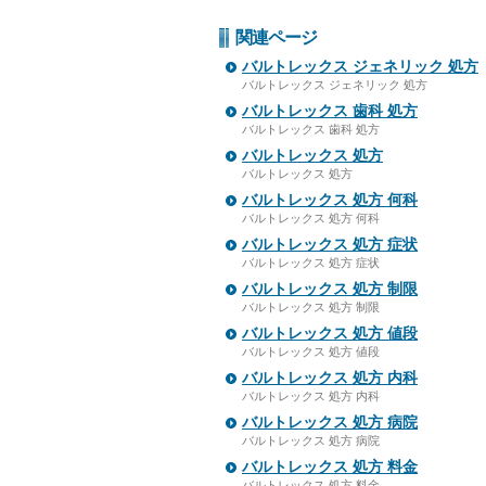
関連ページ
バルトレックス ジェネリック 処方
バルトレックス ジェネリック 処方
バルトレックス 歯科 処方
バルトレックス 歯科 処方
バルトレックス 処方
バルトレックス 処方
バルトレックス 処方 何科
バルトレックス 処方 何科
バルトレックス 処方 症状
バルトレックス 処方 症状
バルトレックス 処方 制限
バルトレックス 処方 制限
バルトレックス 処方 値段
バルトレックス 処方 値段
バルトレックス 処方 内科
バルトレックス 処方 内科
バルトレックス 処方 病院
バルトレックス 処方 病院
バルトレックス 処方 料金
バルトレックス 処方 料金