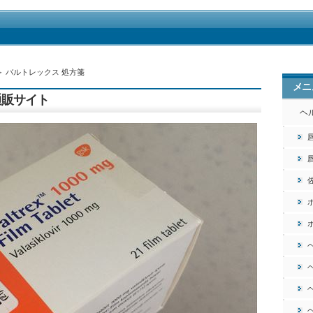
＞ バルトレックス 処方箋
メニ
通販サイト
ヘ