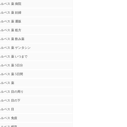
ヘルペス 薬 病院
ヘルペス 薬 妊婦
ヘルペス 薬 通販
ヘルペス 薬 処方
ヘルペス 薬 飲み薬
ヘルペス 薬 ゲンタシン
ヘルペス 薬 いつまで
ヘルペス 薬 5日分
ヘルペス 薬 5日間
ヘルペス 薬
ヘルペス 目の周り
ヘルペス 目の下
ヘルペス 目
ヘルペス 免疫
ヘルペス 眠気